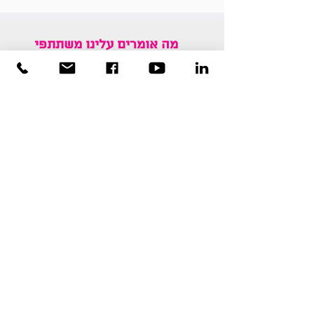
מה אומרים עלינו משתתפי
המשחק?
"המשחק חייב אותי למצוא פתרונות
חיובים לאתגרים ולא לראות רק את
השלילי"
" המשחק הוא חיבור נפלא של כל