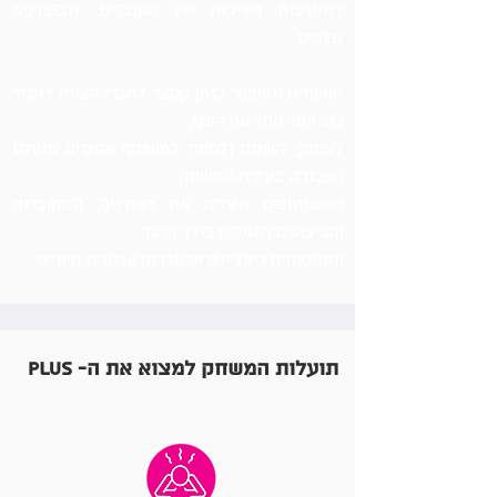
למחויבות ושייכות של העובדים, ולביצועים
גבוהים.
המשחק מאפשר בזמן קקצר לחברי הצוות להכיר
טוב יותר אחד את השני,
לצחוק, לשוחח ולפתור במשותף אתגרים מעולם
העבודה. בעזרת המשחק
המשתתפים מעלים את האנרגיה, המחוברות
והביצועים ולומדים בדרך מהנה
והתנסותית כיצד יוצרים תרבות ארגונית חיובית.
תועלות המשחק למצוא את ה- PLUS