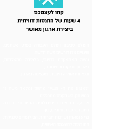
קחו לעצמכם
4 שעות של התנסות חוויתית
ביצירת ארגון מאושר
העולם סביבנו ועולם העבודה בפרט משתנים.
שינויים אלו דורשים גישה חדשה:
גישה המתמקדת בחיובי, בלמידה מהצלחות,
באבחון חוזקות וכישרונות,
ובפיתוח אווירה חיובית ומעצימה בארגון.
"למצוא את ה- PLUS" מיישם ומלמד גישה זו
במשחק. השחקנים מתרגלים
ארבעה תחומים בפסיכולוגיה החיובית: חשיבה
חיובית, רגשות חיוביים, גוף
בריא ומאוזן ושייכות חברתית. הם לומדים טכניקות
התורמות להעצמה האישית,