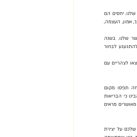
 - תחושות האושר והסיפוק בחיינו תלויה במידה רבה באיכות מערכות היחסים שלנו. יחסים הם 
מכפיל כח לביצועים עסקיים. טיפוח מערכות יחסים משמעותיות במקום העבודה יוצר תחושת ערך, אמון, העצמה, 
אחד היתרונות הגדולים של משבר הקורונה הוא הבנת החשיבות של קשרים חברתיים לאושר שלנו. בשנה 
האחרונה היה לנו זמן לשבת על הדשא על השכנים, להכיר בחשיבותה של המשפחה ואפילו להתגעגע לבחור 
עם החזרה לשגרה פתחו לכם הרגל לקבוע להיפגש עם חברים לקפה של בוקר לפני העבודה. צאו לצהריים עם 
השנה האחרונה שינתה אצל רבים מאיתנו את סדרי העדיפויות ותחומים כמו בריאות ומשפחה תפסו מקום 
בראשית הרשימה. השנה האחרונה שינתה גם את סדרי העדיפויות בארגונים. עוד ועוד ארגונים הבינו כי הבריאות 
הפיזית והמנטאלית של העובדים היא חשובה והיא תנאי לחוסן ולהצלחה – מתוך ידיעה עובדים מאושרים מראים 
אז רגע לפני שחוזרים לשגרה ומאפסים את השנה האחרונה בתיבה בזיכרון, שימו את הפוקוס שלכם על יצירת 