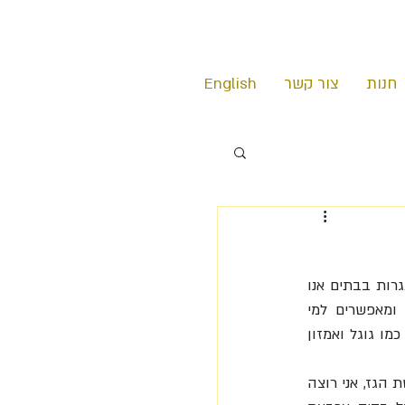
חנות
צור קשר
English
נראה כי ישראל חוזרת לשגרה. הקורונה ממשיכה לדעוך, האביב פורח ואחרי מעל שנה של הסתגרות בבתים אנו 
יוצאים שוב לעבודה במשרד. נכון, חלק גדול מקומות העבודה עדיין עובדים במודל היברידי ומאפשרים למי 
שרוצה לעבוד מהבית מספר ימים. אבל אם נשפוט לפי הגודש בכבישים וההצהרות של ארגונים כמו גוגל ואמזון 
אז רגע לפני אתם מאפסנים שוב את הטרנינג בארון, מקפלים את המשרד הביתי ולוחצים על דוושת הגז, אני רוצה 