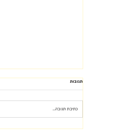
תגובות
כתיבת תגובה...
למה אושר ארגוני חשוב – לא רק