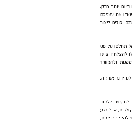
 באופן טבעי, הישרדותי ואבולוציוני לשלילי, לכישלונות למה שלא עובד יש ווליום יותר חזק. 
מדעי האושר מדברים על התוספת, על יצירת תמונה מאוזנת יותר. כשאנו חוזרים לקצב המהיר, שאלו את עצמכם 
מה גורם לכם אושר בעבודה? למה התגעגעתם? מה קיבל משמעות חדשה? ונסו לראות כיצד אתם יכולים ליצור 
חפשו את מה שעובד ומצליח בעבודה ומה עבד טוב בשנה האחרונה. גם אם זו הצלחה קטנה. אל תחלפו על פני 
ההצלחות שלכם. תנו להם מקום, למדו מה איפשר אותם ותחגגו אותם. נתחו מה הגורמים שהובילו להצלחה. ציינו 
מה אתם עשיתם ומה עוד תרם להצלחה (אנשים אחרים, הארגון, תזמון). נסו ליישם את המסקנות ולהמשיך 
שאנו לומדים מהצלחות קטנות או גדולות, אנו מרגישים טוב יותר, המח שלנו עובד טוב יותר ויש לנו יותר אנרגיה. 
 הישג משמעותי שנגזר מהקורונה הוא שמקומות עבודה גילו את היכולת לעבוד, לתקשר, ללמוד 
ולנהל את העבודה מרחוק. נכון, יש יתרונות רבים לחזרה למשרד, לשיחות המסדרון ולקפה עם הקולגות, אבל רגע 
לפני שנקפוץ על מטוס, ניכנס לרכב, נעמוד בפקקים ונחפש חנייה, חשבו טוב האם זה באמת הכרחי להיפגש פיזית, 