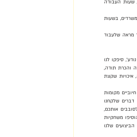
בדקו היכן אתם יכולים לאפשר לעצמכם יותר גמישות ואפשרויות בחירה של מרחבי העבודה, שעות העבודה 
אני מקווה שעם החזרה לשגרה נזכה לראות פחות ישיבות בשש בערב ופחות אורות בחלונות משרדים, בשעות 
נצלו את המומנטום של התחלה מחדש וצרו לכם איזון שפוי יותר בין העבודה והפנאי. המחקר מראה שלעבוד 
 – השנה האחרונה חיברה אותנו לרגשות שלנו. העצירה, השינוי, הפחד מה'לא נודע', סיפקו לנו 
הזדמנות להיווכח ברגשות שלנו ובהשפעה שלהן על התפקוד שלנו. מילים כמו אמפתיה, אהבה והכרת תודה, 
אנשים ומקומות עבודה הפגינו רגישות אנושית, סולידריות וחמלה, איכויות שקצת 
מדעי האושר מלמדים אותנו שיש פעולות פשוטות שאנו יכולים לעשות כדי לייצר יותר רגשות חיוביים מקומות 
עבודה ולאפשר לנו תחושת שגשוג ושמחה. תרגלו הכרת תודה על מה שיש בעבודה, אותם דברים שלקחנו 
כמובנים מאליהם בעבר, ובשנה האחרונה הבנו עד כמה הם חשובים. הפגינו חמלה אנושית לסובבים אותכם, 
לאותם אנשים שהתגעגענו אליהם, הודו ופרגנו לאנשים סביבכן על דברים פשוטים ויומיומיים, הוסיפו משחקיות 
והומור, וזכרו שרגשות בעבודה הם עניין רציני, והם משפיעים על ההחלטות, על היחסים ועל הביצועים שלנו 