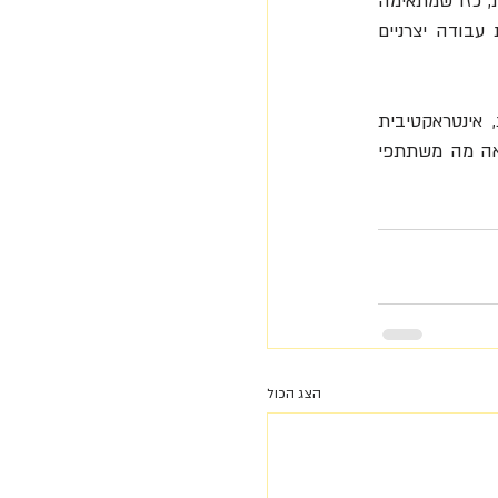
אושר ארגוני, השאר יבוא לבד. ואם גם אתם רוצים ללמוד עוד איך מייצרים תרבות ארגונית חיובית, כזו שמתאימה 
לעולם העבודה פוסט קורונה ולרכוש כלים מנטאלים, פיזיים, רגשיים וחברתים ליצירת מקומות עבודה יצרניים 
המחזור השני של האקדמיה לאושר נפתחת ב- 18.5.21, מדובר על מסגרת הכשרה יישומית, אינטראקטיבית 
וחווייתית, שנותנת לכם כלים פרקטיים ועדכניים כיצד ליצור אושר ארגוני.  למידע ולרישום ולקריאה מה משתתפי 
הצג הכול