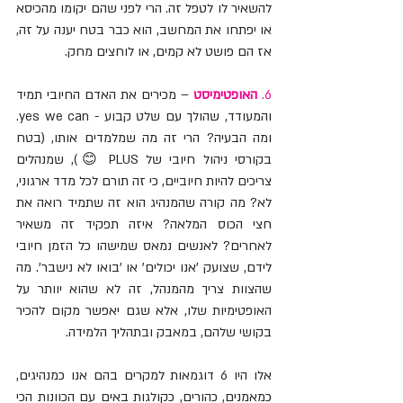
להשאיר לו לטפל זה. הרי לפני שהם יקומו מהכיסא 
או יפתחו את המחשב, הוא כבר בטח יענה על זה, 
אז הם פושט לא קמים, או לוחצים מחק.
6. 
האופטימיסט
 – מכירים את האדם החיובי תמיד 
והמעודד, שהולך עם שלט קבוע - yes we can. 
ומה הבעיה? הרי זה מה שמלמדים אותו, (בטח 
בקורסי ניהול חיובי של PLUS 😊), שמנהלים 
צריכים להיות חיוביים, כי זה תורם לכל מדד ארגוני, 
לא? מה קורה שהמנהיג הוא זה שתמיד רואה את 
חצי הכוס המלאה? איזה תפקיד זה משאיר 
לאחרים? לאנשים נמאס שמישהו כל הזמן חיובי 
לידם, שצועק 'אנו יכולים' או 'בואו לא נישבר'. מה 
שהצוות צריך מהמנהל, זה לא שהוא יוותר על 
האופטימיות שלו, אלא שגם יאפשר מקום להכיר 
בקושי שלהם, במאבק ובתהליך הלמידה.
אלו היו 6 דוגמאות למקרים בהם אנו כמנהיגים, 
כמאמנים, כהורים, כקולגות באים עם הכוונות הכי 