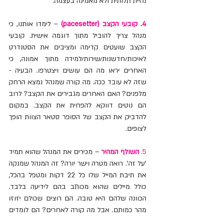
נהיית תלותית ולא מאמינה בעצמה.
4. קובעי הקצב (pacesetter)
 – לימדו אותנו, כי 
מנהל צריך להוביל מתוך דוגמה אישית. קובעי 
הקצב שועטים קדימה ומציבים את הסטנדרט 
לאיכות/חדשנות/שירות/למידה מתוך אמונה, כי 
האחרים יראו מה הם עושים ויצטרפו. הבעיה - 
שזה לא עובד ככה. מה קורה שמנהל נמצא הרחק 
מלפנים? האם האחרים מגבירים את הקצב? לרוב 
הם נוטים דווקא להפחית את הקצב. במקום 
להדביק את הקצב של הסופר סטאר הצוות הופך 
לצופים.
5. 
השולף המהיר
 – מכירים את המנהל שהוא תמיד 
'על זה'. רואה מטרה וישר יורה? זה המנהל שמנקה 
את תיבת המייל שלו כל 22 דקות ומטפל בהכל, 
כולל מיילים שהוא מכותב בהם לידיעה בלבד. 
הכוונה שלהם היא טובה. הם רוצים שכולם יזוזו 
מהר כמותם. אבל מה קורה לאחרים? הם לומדים 