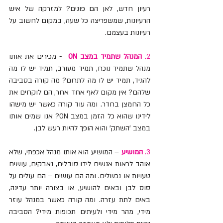
רעיון חדש, לאן הם פונים? למזרקה של איש 
הרעיונות, שמשפריצה כל שעה, במקום לחשוב על 
רעיונות בעצמם.
2. 
המנהל שתמיד במצב ON
  - מכירים את אותו 
מנהל שתמיד נוכח, תמיד מעורב, תמיד יש לו מה 
להגיד, תמיד יש לו מה לתרום? מה קורה בסביבה 
שלהם? אין מקום לאף אחד אחר, הם לוקחים את 
כל החמצן בחדר. ומה עוד קורה כאשר יש מישהו 
לידינו שהוא כל הזמן במצב ON? אנו שמים אותו 
במצב 'השתק' והוא הופך להיות רעש לבן. 
3. 
המושיע
 – המושיע הוא אותו מנהל אכפתי, שלא 
אוהב לראות אנשים לידו סובלים, נאבקים, עושים 
טעויות או נכשלים. ומה הם עושים – הם עולים על 
סוס לבן ובאים להושיע, או בצורה יותר עדינה, 
באים לתת עזרה. ומה קורה כאשר במנהל עוזר 
מידי, מהר מידי ולעיתים תכופות מידי? הסביבה 