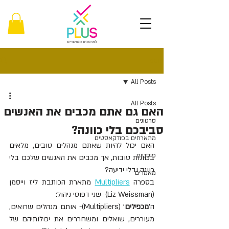
פוסט
All Posts
All Posts
האם גם אתם מכבים את האנשים
סרטונים
סביבכם בלי כוונה?
מתארחים בפודקאסטים
האם יכול להיות שאתם מנהלים טובים, מלאים 
פוסטים
בכוונות טובות, אך מכבים את האנשים שלכם בלי 
כוונה ובלי ידיעה?
מאמרים
בספרה 
Multipliers
 מתארת הכותבת ליז וייסמן 
(Liz Weissman)  שני דפוסי ניהול:
ה'
מכפילים
' (Multipliers)- אותם מנהלים שרואים, 
מעוררים, שואלים ומשחררים את יכולותיהם של 