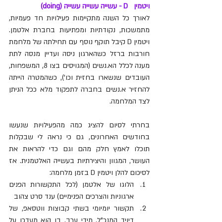
ויטמין   D - 
עשייה עשייה עשייה (doing)
לאורך כל השנה מתקיימות פעילויות חד פעמיות, 
מתמשכות, נקודתיות ומפתיעות בחברת אלטמן. 
ויטמין D קיבל תוקף נוסף עם תחילתה של מלחמת 
חורבות ברזל כשהארגון ניסה ועדיין מנסה לתת 
מענה לכלל הא.נשים (המגויסים בצו 8, המשפחות, 
העובדים שנשארו בחזית וכו'), כשהמטרה הייתה 
להחזיר א.נשים בחברה לתפקוד מלא ככל הניתן 
לצד המלחמה. 
בחרתי לסיום להציג כמה מהפעילויות שנעשו 
בחודשים האחרונים, גם כי נראה לי שבקלות 
תוכלו לאמץ חלק מהם וגם כדי להראות את 
העושר, המגוון והיצירתיות בעשייה האלטמנית. אז 
לסיכום להלן ויטמין D בזמן מלחמה:
הלוגו של אלטמן (לכל התקשורות הפנים 
ארגוניות והצרכים הפנימיים) ענד סרט צהוב 
תקשור יומיומי בשתי קבוצות ווטסאפ, של 
דיויד המנכ"ל, מידי ערב, בו הוא מעדכן על 