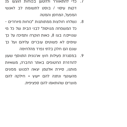
כדי להתאוורר ולהטען בכוחות הוצעו 15 
דקות עיסוי / בוסט לתשומת לב לאנשי 
המפעל, המחסן והמטה
נשלחו חולצות ממתותגות "כוחות מיוחדים - 
כל המשפחה מגויסת" לבני הבית של כל מי 
שגוייס.ה בצו 8, כאות הוקרה ותמיכה על כך 
שימים לא פשוטים עוברים עליהם ועל כך 
שגם הם חלק בלתי נפרד מהלחימה 
במסגרת פעילות חוץ ארגונית התווסף שעון 
להחזרת החטופים באתר החברה, משאיות 
מותגו, סיירת אלטמן יצאה לפגוש מפונים 
מהעוטף ונתנה להם ייעוץ + חילקה להם 
מוצרים שהותאמו להם ספציפית.