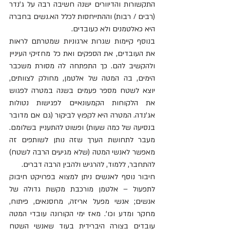
התקשורות והדיוורים ישנה חשיבה רבה על ג'נדר 
(רבים / רבות) וההתייחסות לכלל הא.נשים בחברה 
היא כאלטמנים ולא כעובדים.  
בנוסף קיימות שגרות ארגוניות שמטרתם לראות 
את העובדים, את הספקים ואת כל מחזיקי העיניין 
ולהקשיב להם. כך התפתחה לה מסורת משכבר 
הימים, בה המטה של אלטמן, מחולק לצוותים, 
יוצא לשטח מספר פעמים בשנה במטרה לפגוש 
את הלקוחות הקמעונאיים לפגישות נטולות 
אג'נדה. המטרה היא לקפוץ לביקור (גם אם מדובר 
בנסיעה של כמה שעות) ופשוט להתעניין בשלומם. 
מעבר לתחושת הערך שזה נותן לשותפים זה 
מאפשר לאנשי המטה (שלא מגיעים הרבה לשטח) 
להתחבר, ללמוד, להרגיש ולהבין הרבה דברים.  
חיבור נוסף לאנשים ניתן למצוא בפרויקט חיבוק 
לתפעול – אלטמן מורכבת מקשת גדולה של 
אנשים; אנשי מפעל אריזה, מחסנאים, פיתוח, 
מחקר ומדע וכו'. מאז ימי הקורונה עובדי המטה 
עובדים בצורה היברידית בעוד שאנשי השטח 