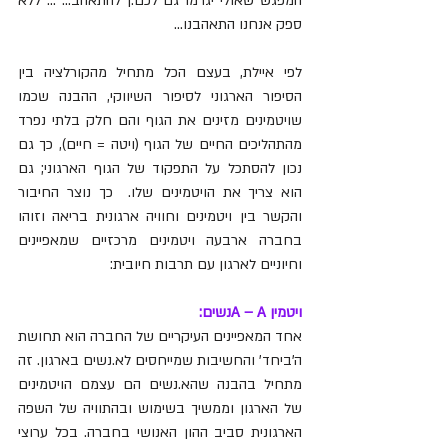
המפגש שאולי יגרמו גם לכם.ן להתאהב... ... ללא 
ספק אנחנו התאהבנו...
לפי איילת, בעצם הכל מתחיל מהקורלציה בין 
הסיפור הארגוני לסיפור השיווקי, ההבנה שכמו 
שויטמינים מזינים את הגוף והם חלק בלתי נפרד 
מהתהליכים החיים של הגוף (ויטה = חיים), כך גם 
נכון להסתכל על התפקוד של הגוף הארגוני; גם 
הוא צריך את הויטמינים שלו.  כך נוצר החיבור 
והקשר בין ויטמינים וחוויה ארגונית בריאה וזוהו 
בחברה ארבעה ויטמינים מרכזיים שמאפיינים 
וחיוניים לארגון עם תרבות חיובית:
ויטמין A – Aנשים:
אחד המאפיינים העיקריים של החברה הוא תחושת 
ה'ביחד' והחשיבות שמייחסים לא.נשים בארגון. זה 
מתחיל בהבנה שהא.נשים הם עצמם הויטמינים 
של הארגון וממשיך בשימוש ובהתוויה של השפה 
הארגונית סביב ההון האנושי בחברה. בכל ערוצי 