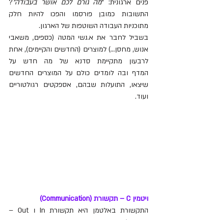
פנים ארגונית: "
מה גורם לכם אושר בעבודה"
? 
התשובות כמובן פורסמו והפכו להיות חלק 
מתוכניות העבודה השוטפות של הארגון.
בשביל לחבר את א.נשי המטה (כספים, משאבי 
אנוש, מחסן...) למוצרים (החדשים והקיימים), אחת 
לרבעון מתקיימת סדנא של מה חדש על 
המדף ובה לומדים כולם על המוצרים החדשים 
שיצאו, התועלות שבהם, אספקטים רגולטוריים 
ועוד.  
ויטמין C – תקשורת (
Communication)
התקשורת באלטמן היא תקשורת In ו Out – 