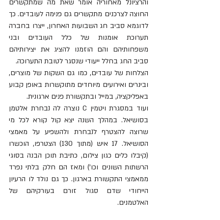
והרציונל מאחוריה אומר שאת מה שמתקשרים 
החוצה לצרכנים מתקשרים גם פנימה לעובדים. כך 
לדוגמא סביב חג השבועות האחרון, ייצרו בחברה 
תערוכת אומנות של כלל העובדים ובני 
משפחותיהם והם הוזמנו להציג את יצירותיהם 
סביב החג בחלל ייעודי שנסגר לטובת התערוכה.
הצלחות של עובדים, כמו גם השקות של מוצרים, 
ובינרים ואירועים מיוחדים מתוקשרות באופן קבוע 
באפליקציה, במייל ובתקשורת פנים ארגונית.
ועוד במסגרת ויטמין C נוצרה לה נבחרת אלטמן 
בסושיאל. במהלך השנה יצא קול קורא לכל מי 
שרוצה להצטרף לנבחרת ולהשפיע על מאמצי 
הסושיאל. 17 איש (מתוך 130) הצטרפו, הוכשרו 
(קיבלו כלים כגון צילום, כתיבת תוכן הבנה בסוגי 
הרשתות השונים וכו') ומאז הם חלק בלתי נפרד 
ממאמצי התקשורת בארגון. כך גם נולד לו הרעיון 
הייחודי שדם סגול זורם בעורקיהם של 
האלטמנים.