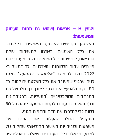
ויטמין B – Bריאות (שהוא גם תחום העיסוק 
והמשמעות):
באלטמן מקדישים לא מעט מאמצים כדי לחבר 
את כלל הא.נשים בארגון לחשיבות עולם 
הבריאות, לחשיבות של המוצרים ולמשמעות שהם 
מייצרים עבור הלקוחות והצרכניים. כך למשל ב- 
2022 נולד לו מיזם 
"אלטמנים בתנועה
". מיזם 
פנים ארגוני שמעודד את כלל האלטמנים לקום כל 
50 דקות ולהפעיל את הגוף. לצורך כן נתלו שלטים 
במרחבים הקולקטיביים (במעליות, במטבחונים 
וכו'), והא.נשים עודדו לקחת הפסקה יזומה כל 50 
דקות כדי להזרים את הדם והחמצן בגוף.
במקביל החלו להעלות את השיח של 
משמעות וסביב יום האושר הבנלאומי שחל ב 20 
למרץ, נשאלו כלל העובדים שאלה באפליקציה 