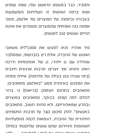
והסביר, כבר במשפט הראשון שלו, שמה שמניע 
אותו ברמה האישית זו השליחות והמשמעות 
בעבודה ובהפצה של המוצרים של אלטמן, מתוך 
אמונה כנה ואמיתית שהמוצרים משפרים את איכות 
החיים ועושים טוב לאנשים.
מיד אחריו זכינו לפגוש את סמנכ"לית משאבי 
האנוש של החברה, אילת ריץ בנבנישתי, שמסתבר 
שנולדה עם גן ייחודי, גן של אופטימיות ודרכה 
ראינו וחווינו איך יוצרים תרבות ארגונית חיובית 
(בימי שגרה וגם בצילה של מלחמה). איילת פתחה 
את המפגש באזהרת מסע: "באלטמן מתאהבים;  
מתאהבים בתחום העיסוק (בריאות) כי ברור 
לכולם למה קמים בבוקר, מתאהבים במוצרים 
ובמדע שמאחוריהם, ולא פחות חשוב, מתאהבים 
באנשים". להלן סיכום קצר על תרבות הויטמינים 
הייחודית של החברה, דוגמאות לכמה מהפעילויות 
השוטפות והחירום שהם עושים שליקטתי במהלך 