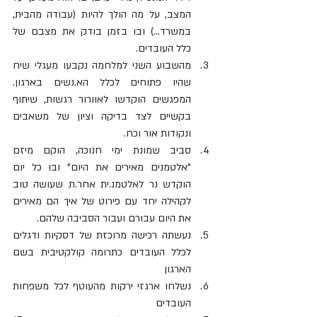
המצב, על מה הולך להיות (עבודה מהבית, 
במשרד...) ובו בזמן בודק את מצבם של 
כלל העובדים.
מהשבוע השני למלחמה נקבעו מעגלי שיח 
שהיו פתוחים לכלל הא.נשים בארגון. 
המפגשים הוקדשו לאוורור רגשות, שיתוף 
בקשיים לצד בדיקה וציון של משאבים 
ונקודות אור וכח.
סביב שמונת ימי חנוכה, הוקם מיזם 
"אלטמנים מאירים את היום" ובו כל יום 
הוקדש נר לאלטמנ.ית אחר.ת שעושה טוב 
לקהילה יחד עם פירוט של איך הם מאירים 
את היום עבורם ועבור הסביבה שלהם.
נעשתה רכישה מרוכזת של דסקיות ודגלים 
לכלל העובדים כתרומה קולקטיבית בשם 
הארגון
נשלחו ארגזי ירקות מהעוטף לכל משפחות 
העובדים