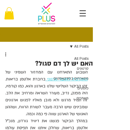
פוסט
All Posts
All Posts
האם יש לך דם סגול?
סרטונים
השבוע התארחנו עם המחזור השמיני של 
מתארחים בפודקאסטים
האקדמיה לאושר ארגוני 
בחברת אלטמן בריאות. 
זהו הביקור השלישי שלנו בארגון והוא, כמו קודמיו, 
פוסטים
היה מפנק, נדיב, מעורר השראה ומרחיב את הלב. 
מאמרים
זה תמיד מרגש ולא מובן מאליו לפגוש ארגונים 
שמבינים שיש הרבה מעבר לשורת הרווח, ושההון 
האנושי של הארגון שווה פי כמה וכמה.
במהלך הביקור פגשנו את דיוויד גורדון, מנכ"ל 
אלטמן בריאות, שחלק איתנו את תפיסת עולמו 