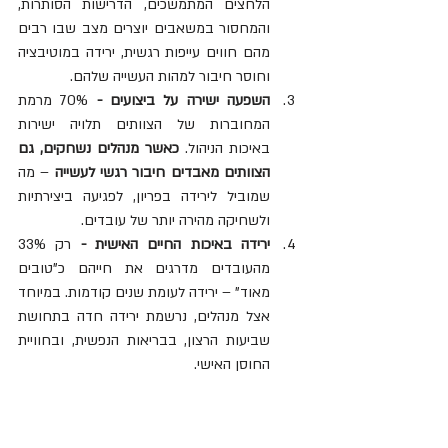
הלחצים המתמשכים, הדרישות הסותרות, 
והמחסור במשאבים יוצרים מצב שבו רבים 
מהם חווים עייפות רגשית, ירידה במוטיבציה 
וחוסר חיבור למהות העשייה שלהם.
השפעה ישירה על ביצועים - 
70% מרמת 
המחוברות של הצוותים תלויה ישירות 
באיכות הניהול. 
כאשר מנהלים נשחקים, גם 
הצוותים מאבדים חיבור רגשי לעשייה
 – מה 
שמוביל לירידה בפריון, לפגיעה ביצירתיות 
ולשחיקה מהירה יותר של עובדים.
ירידה באיכות החיים האישית - 
רק 33% 
מהעובדים מדרגים את חייהם כ"טובים 
מאוד" – ירידה לעומת שנים קודמות. במיוחד 
אצל מנהלים, נרשמת ירידה חדה בתחושת 
שביעות הרצון, בבריאות הנפשית, ובחוויית 
החוסן האישי.