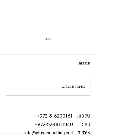
תגובות
כתיבת תגובה...
אושר הוא לא “להרגיש טוב”.
הוא מערכת.
טלפון:
3-6200161+
972-
נייד:
972-52-8811340
+
אימייל:
info@plusconsulting.co.il