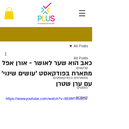
פוסט
All Posts
All Posts
כאב הוא שער לאושר - אורן אפל
סרטונים
מתארח בפודקאסט 'עושים שינוי'
מתארחים בפודקאסטים
עם ערן שטרן
פוסטים
מאמרים
https://www.youtube.com/watch?v=BEtlMT0vRG4