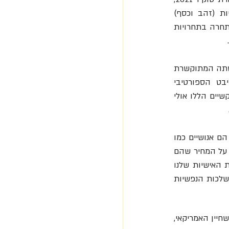
שהסתיימה בשבוע שעבר, זכה פיטי במדליית זהב אישית ב- 100 מ' חזה, ועוד שתי מדליות (זהב וכסף) 
בתחרויות קבוצתיות. כשסיים להתחרות הודיע פיטי שהוא יוצא לחופשה של כמה חודשים, ולא יתחרה בתחרויות 
סוגיית מצבם הנפשי של ספורטאי הצמרת עלתה לדיון ציבורי באולימפיאדת טוקיו, בעקבות פרישתה המתוקשרת 
 מגמר הקרב-רב בהתעמלות. האירוע האולימפי היה הצלחה גדולה בהיבט הספורטיבי 
והתקשורתי (וגם למשלחת הישראלית) למרות החששות המוקדמים ומגיפת הקורונה מסביב. הקשיים הללו אולי 
ספורטאי עילית הם בני אדם בעלי תכונות וכישורים יוצאי דופן, ונחישות ראויה להערכה, אבל גם הם אנושיים כמו 
כולנו. הם מלמדים אותנו שיעור על התמדה, הקרבה והתמודדות עם קושי, על רגעי התהילה וגם על המחיר שהם 
גובים. השיעור הזה רלוונטי לכל אחד ואחת מאיתנו, במקומות העבודה, בארגונים ובהתמודדויות האישיות שלנו 
שמחייבות התמדה ונחישות ומובילות להישגים כמו גם לאכזבות. את מה שהם מספרים על ההשלכות הנפשיות 
סימון ביילס ואדם פיטי לא לבד, יש עוד רבים אחרים שמוכנים לשתף. בולט ביניהם מייקל פלפס, השחיין האמריקאי, 