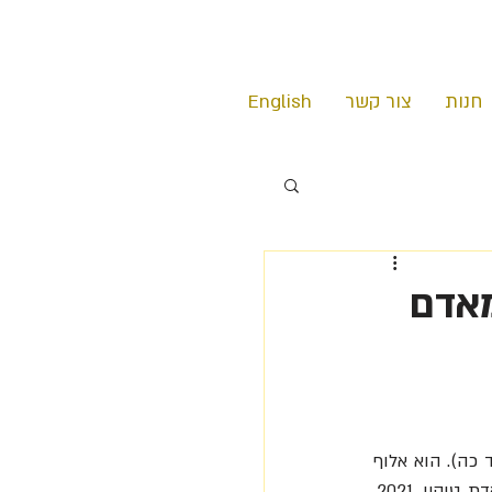
חנות
צור קשר
English
מאדם
 הוא שחיין החזה המהיר בעולם והיחיד ששחה 100 מטר חזה בפחות מ- 57 שניות (עד כה). הוא אלוף 
ושיאן העולם ב-50 מ' ו- 100 מ' חזה, ויש המכנים אותו 'יוסיין בולט של השחייה'. באולימפיאדת טוקיו 2021, 