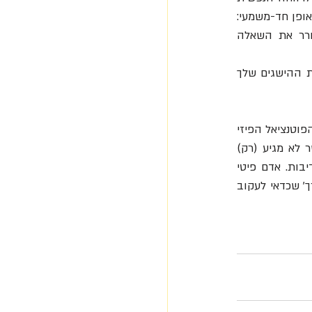
והאושר האישי, מומלץ וכדאי לכל הצדדים. ממצאי המחקר בפסיכולוגיה החיובית מראים את זה באופן חד-משמעי: 
נדיבות תורמת לאושר. פיטי חלק את הישגיו עם אחרים, זה מחזק אותם ומחזק אותו, ומעורר את השאלה 
 מתי נתת לאחר חלק ממה שקיבלת? איך לחלוק את ההישגים שלך 
אדם פיטי הוא ספורטאי גדול, שבעזרת המון עבודה קשה, נחישות והקרבה מביא לידי ביטוי את הפוטנציאל הפיזי 
המעולה שלו, ומגיע להישגים ברמות הגבוהות ביותר של הספורט בעולם. הוא גם מבין שאושר לא מגיע (רק) 
מעבודה קשה והישגים, אלא שצריך לשמור על איזון, לדעת לחגוג, לנוח ולהיטען, וגם לגלות נדיבות. אדם פיטי 
פועל למען טיפוח האושר שלו, בתוך המסגרת התובענית בה הוא עובד. הוא מראה לנו 'סימני דרך' שכדאי לעקוב 