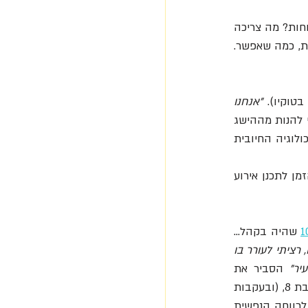
 אמיתית? כזו שנתנה לך אנרגיה וטענה אותך בכוחות? מה צריכה 
לכלול הפסקה כזו? לא צריך מספר חודשים ואם אי אפשר גם לא שבוע. תכננו יום אחד, כמה שעות, כמה שאפשר. 
"אנחנו 
" הוא שואל. כמו הביטוי 'לנוח על זרי הדפנה', שאומר לנו שכדי להנות מההישג 
צריך קצת לנוח. פיטי מפנה לזה זמן. כשחוגגים הצלחה זה משמח וממלא באנרגיה. ברוח הפסיכולוגיה החיובית 
אם אין לך תשובה... זה הזמן לתכנן אירוע 
 שהיה בקהל...
"הוא צעק את שמי ונופף אלי, הוא ביקש חתימה ולא היתה לי עט... אז חשבתי מה אני יכול לתת לו, רציתי לעורר בו 
יר"
 הסביר את 
 גם באליפות אירופה באותה שנה והעניק את מדליית הזהב שלו לילדה בת 8, (ובעקבות 
על פיטי כמעורר השראה). נדיבות ותרומה לאחר זה מעשה מוערך, שתורם גם לרווחה הנפשית 