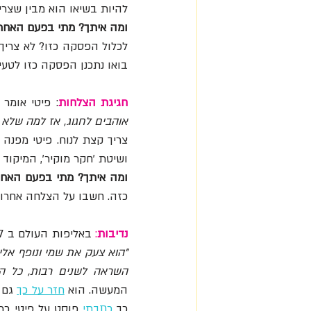
להיות בשיאו הוא מבין שצריך
ומה איתך? מתי בפעם האח
בואו נתכנן הפסקה כזו לטעינ
חגיגת הצלחות
: פיטי אומר שא
אוהבים לחגוג, אז למה שלא 
ושיטת 'חקר מוקיר', המיקוד
ומה איתך? מתי בפעם האחרו
כזה. חשבו על הצלחה אחרונה
נדיבות
:
 באליפות העולם ב 2017 כמה דקות אחרי שזכה במדליית זהב, 
השראה לשנים רבות, כל הע
המעשה. הוא 
חזר על כך
כך
כתבתי
פוסט