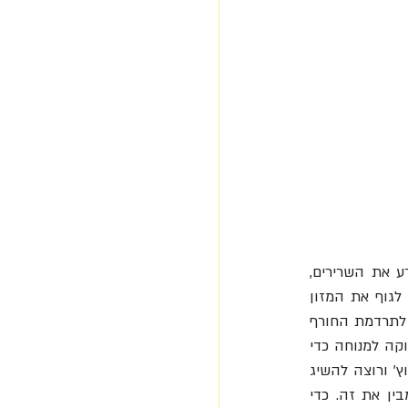
הגוף נבנה במנוחה. אדם פיטי מבין את זה היטב. האימון המפרך קורע את השרירים, 
והגוף נבנה רק אחר כך בשעות המנוחה. זו הסיבה שהוא צורך 8,000 קלוריות ליום, כדי לתת לגוף את המזון 
הדרוש להיטען. זו הסיבה שהוא לוקח הפסקה. כמו העצים שמשירים את עליהם בסתיו ונכנסים לתרדמת החורף 
כדי ללבלב באביב ולתת פירות בקיץ. בלי המנוחה של החורף לא יהיו פירות בקיץ. גם הנפש זקוקה למנוחה כדי 
למנוע שחיקה ולאגור כוחות, כדי שאפשר יהיה לקטוף את הפירות בקיץ. זה נכון לכל מי שב'מרוץ' ורוצה להשיג 
ולהתקדם, גם ברמות הגבוהות ביותר (כמו ספורטאי העילית), למעשה זה נכון לכולנו. פיטי מבין את זה. כדי 