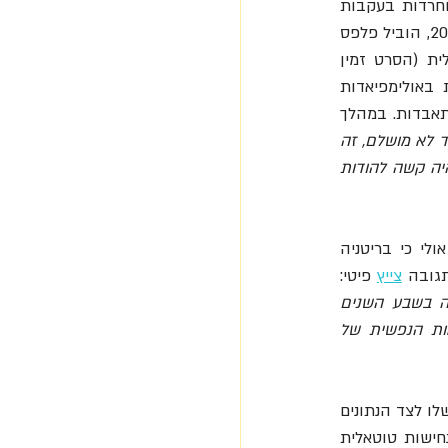
לא פעם פלפס, איך סבל מדיכאונות וחרדות בעקבות 
, שמתאר את המחיר הנפשי הכבד שמשלמים ספורטאי העילית (הסרט זמין 
לצפייה ב"יס-דוקו"). בבימויו של ברט רפקין מתראיינים בסרט ספורטאי צמרת שזכו במדליות באולימפיאדות 
החורף והקיץ, ומתארים את ההתמודדויות הנפשיות שעברו שהגיעו לפעמים עד כדי ניסיונות התאבדות. במהלך 
"אנחנו אנושיים ואף אחד לא מושלם, זה 
בסדר להיות לא בסדר ושיהיו לך עליות וירידות, כולנו צריכים לבקש עזרה ובזמנים כאלה, גם לי היה קשה להודות 
בבריטניה, לעומת זאת היו שביקרו את אדם פיטי על החלטתו לפרוש מהתחרויות הקרובות, אולי כי בריטניה 
תגובה
צייץ
פיטי: 
"אני לוקח הפסקה כי אני עובד קשה באופן קיצוני כל הזמן, והיו לי בממוצע שבועיים חופשה בשבע השנים 
האחרונות. מקריאת חלק מהתגובות לכך אני מבין מדוע יש סטיגמה כל כך קשה על הבריאות הנפשית של 
אדם פיטי איננו 'רכרוכי' והדבר האחרון שאפשר לומר עליו זה שהוא נרתע מעבודה קשה. ה'סוד' שלו לצד הנתונים 
הטבעיים (גובה 1.91 וזריזות מדהימה שמאפשרת לו לבצע כ-15% יותר תנועות ממתחריו) זה נחישות טוטאלית 