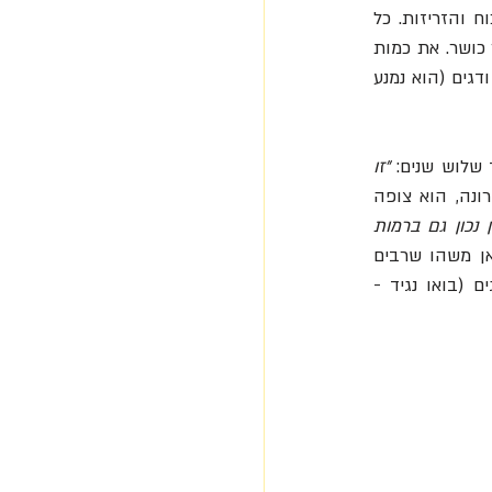
ואימונים מפרכים. נתונים טבעיים יש אולי גם לאחרים, הוא מתאמן ללא הפסקה ומשפר את הכוח והזריזות. כל 
יום(!) הוא נכנס לבריכה בשש בבוקר, שוחה לפחות חמש שעות ביום ומוסיף לזה אימונים בחדר כושר. את כמות 
האנרגיה המושקעת באימונים הוא מאזן בדיאטה שכוללת 8,000 קלוריות ביום ומבוססת על עוף ודגים (הוא נמנע 
 שלוש שנים:
 "זו 
. מכיוון שתחרויות רבות נדחו משנת הקורונה, הוא צופה 
"הבריאות הנפשית חשובה, והעניין הוא לשמור על איזון נכון גם ברמות 
שואל פיטי ועושה כאן משהו שרבים 
מאיתנו מבינים אבל לא מעיזים. הוא פועל באופן מושכל ונחוש לא רק בבריכה ולמען ההישגים (בואו נגיד - 