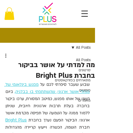
פוסט
All Posts
All Posts
מה למדתי על אושר בביקור
סרטונים
בחברת Bright Plus
מתארחים בפודקאסטים
שבוע שעבר סיפרתי לכם על 
מ
פגש בינלאומי של 
פוסטים
מנהלי אושר ארגוני, שהשתתפתי בו בבלגיה
,
 ביום 
השני של אותו מפגש, כמיטב המסורת, ערכו ביקור 
מאמרים
בחברה בעלת תרבות ארגונית חיובית, שניתן 
ללמוד ממנה על הטמעה של תפיסה מקדמת אושר 
ארגוני. הביקור הפעם נערך בחברת 
Bright Plus
חברת השמה, הכשרה וייעוץ קריירה מהגדולות 