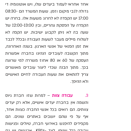
אחד אחראי לעמוד ביעדים שלו, ויש אוטונומיה די 
גדולה לגבי מיקום וזמן. שעות המשרד הם 08:30-
17:00 יש הקפדה לא לחרוג משעות אלו. בחרה יש 
הקפדה על הפסקת צהריים, ובין 12:00-13:00 של 
שעה בה לא ניתן לקבוע ישיבות. יש הקפה לא 
לשלוח מיילים מעבר לשעות העבודה ובכלל לכבד 
את זמן הפנאי של אנשי הארגון. בשנה האחרונה, 
מתוך הקשבה לעובדים הנהיגו בחברה אפשרות 
העסקה של 60 או 80 אחוז משררה למי שרוצה 
בכך. מתוך הבנה שכדי ליצור עובדים מאושרים 
צריך להתאים את שעות העבודה לחיים האישיים 
ולא ההיפך.
3.      
עבודה צוות
– למרות שזו חברת גיוס 
והשמה אין בחברה יעדים אישיים, אלא רק יעדים 
צוותים. הם רואים בכל אנשי החברה כצוות אחד, 
אף על פי שהם יושבים באתרים שונים. הם 
מקפידים להיפגש באירועי חברה, טיולים ופגישות 
עבודה ככל שניתן. לצד -KPI’s  ארגוניים יש גם 