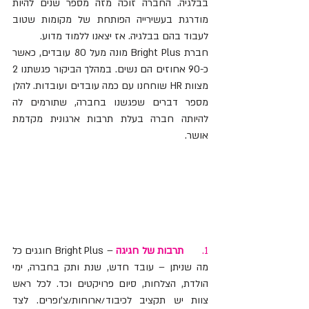
בבלגיה. החברה זוכה מזה מספר שנים להיות 
מודרגת בעשירייה הפותחת של מקומות שטוב 
לעבוד בהם בבלגיה. אז יצאנו ללמוד מדוע. 
חברת Bright Plus מונה מעל 80 עובדים, כאשר 
כ-90 אחוזים הם נשים. במהלך הביקור פגשתנו 2 
מצוות HR שוחחנו עם כמה עובדים ועובדות. להלן 
מספר דברים שפגשנו בחברה, שתורמים לה 
להיותה חברה בעלת תרבות ארגונית מקדמת 
אושר.
1.      
תרבות של חגיגה
 – Bright Plus חוגגים כל 
מה שניתן – עובד חדש, שנת ותק בחברה, ימי 
הולדת, הצלחות, סיום פרויקטים וכד. לכל ראש 
צוות יש תקציב לכיבוד/ארוחות/צ'ופרים. לצד 