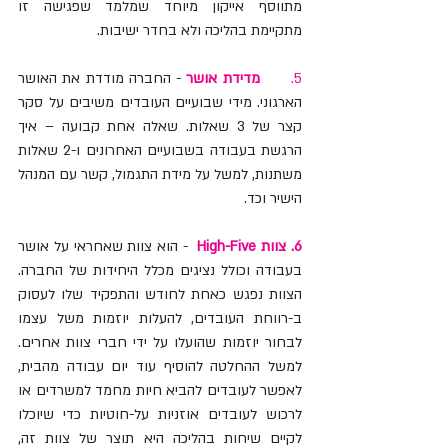
מתווסף אייקון מיוחד שמלמד שפגישה זו 
מתקיימת בהליכה ולא בחדר ישיבות.
5.      
מדידת אושר
- החברה מודדת את האושר 
הארגוני. מידי שבועיים העובדים משיבים על סקר 
קצר של 3 שאלות. שאלה אחת קבועה – איך 
הרגשת בעבודה בשבועיים האחרונים ו-2 שאלות 
משתנות, למשל על מידת התגמול, קשר עם המנהל 
הישיר וכד.  
6. צוות High-Five
  - הוא צוות שאחראי על אושר 
בעבודה וכולל נציגים מכלל היחידות של החברה. 
הצוות נפגש כאחת לחודש והתפקיד שלו לעסוק 
ב-רווחת העובדים, להעלות יוזמות משל עצמו 
לבחור יוזמות שהועלו על ידי חברי צוות אחרים. 
למשל ההחלטה להוסיף עוד יום עבודה מהבית, 
לאפשר לעובדים להביא חיות מחמד למשרדים או 
לרכוש לעובדים אוזניות על-חוטיות כדי שיוכלו 
לקיים שיחות בהליכה היא תוצר של צוות זה, 