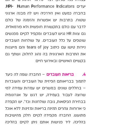
יעדים 
I
erformance 
P
uman 
H
HPI- 
ndicators. 
בחברה כמעט ואין היררכיה ויש לה מבנה ארגוני 
שטוח. בתרבות יש אפשרות והזמנה של כולם 
לדבר עם כולם בתקשורת חופשית ולא פורמאלית. 
גם צוות HR נגיש לעובדים ומקפיד לקיים מפגשים 
שוטפים על כלל העובדים. על שולחות העובדים 
ניירות טישו עם כיתוב tears of joy והם מייצגות 
את התרבות הארגונית בה נהוג לחלוק ושתף גם 
בקשיים האישיים ובאירועי חיים
4.      בריאות העובדים
 – החברה שמה לה כיעד 
לתמוך בבריאותם הפיזית של העובדים והעובדות 
– בחללים שונים במשרים יש עמדות עמידה למי 
שרוצה לעבוד בעמידה, יש דגש על אגרונומיה 
בבחירת הכיסאות, גובה שולחנות וכד'. יש הקפדה 
כי ארוחות צהרים תהינה בריאות ומזינות ללא אוכל 
מתועש. החברה מקפידה לקיים חלק מהישיבות 
בהליכה. ליד פגישות אותם ניתן לקיים בהליכה 