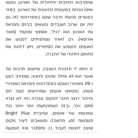
שהתרבות החיובית והייחודית של הארגון כמעט 
ואינה נוכחת במעטפת החיצונית של הארגון. בסיור 
במשרים פגשתי הרבה שקט במסדרונות (זה גם 
היה יום שרוב העובדים נמצאים בבית) והמראה 
של הארגון הוא 'רגיל', אסתטי ומוקפד (מאוד 
אירופאי). רק לאחר שמתחילים לפגוש את 
האנשים ולשמוע את הסיפורים, ניתן לזהות את 
החותם הייחודי של החברה. 
זו היתה לי תזכורת חשובה, שיישום תרבות של 
אושר הוא לא מהלך שיווקי וחיצוני, שמחייב רעש 
ו-PR. מאחורי השקט במסדרונות והמראה האפרורי 
משהו, נמצאים אנשים שמרגישים קשר חם 
וחיבור רגשי חיובי למקום עבודה וזה לא קורה 
סתם. ניכר, ובזה השתכנתעתי יותר ויותר ככל 
שפגשתי עוד אנשים, שחברת Bright Plus 
משקיעה זמן, מחשבה ומשאבים ליצור מקום 
שטוב לאנשיו לעבוד בו. ומסתבר שזו השקעה 
משתלמת ביותר, לכל מחזקי הענין של החברה.  