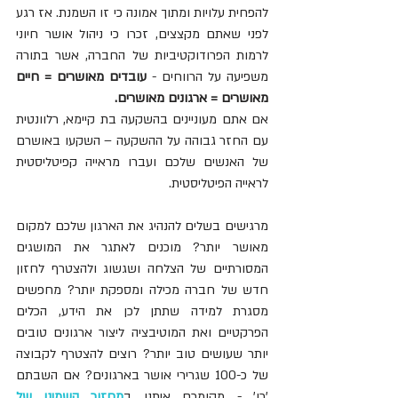
להפחית עלויות ומתוך אמונה כי זו השמנת. אז רגע 
לפני שאתם מקצצים, זכרו כי ניהול אושר חיוני 
לרמות הפרודוקטיביות של החברה, אשר בתורה 
משפיעה על הרווחים - 
עובדים מאושרים = חיים 
מאושרים = ארגונים מאושרים. 
אם אתם מעוניינים בהשקעה בת קיימא, רלוונטית 
עם החזר גבוהה על ההשקעה – השקעו באושרם 
של האנשים שלכם ועברו מראייה קפיטליסטית 
לראייה הפיטליסטית.
מרגישים בשלים להנהיג את הארגון שלכם למקום 
מאושר יותר? מוכנים לאתגר את המושגים 
המסורתיים של הצלחה ושגשוג ולהצטרף לחזון 
חדש של חברה מכילה ומספקת יותר? מחפשים 
מסגרת למידה שתתן לכן את הידע, הכלים 
הפרקטיים ואת המוטיבציה ליצור ארגונים טובים 
יותר שעושים טוב יותר? רוצים להצטרף לקבוצה 
של כ-100 שגרירי אושר בארגונים? אם השבתם 
'כן' - מקומכם איתנו ב
מחזור השמיני של 