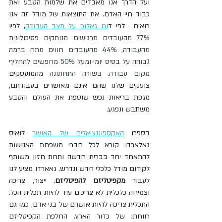
ועל הדרך אנו מאבדים את שלמות הטבע ואת 
כבוד חיי האדם. את התוצאות של מודל זה אנו 
רואים –לפי ד
וח גאלופ על מצב העבודה
, לפיו 
77% מהעובדים מרגישים מנותקים פסיכולוגית 
מהעבודה, 44% מהעובדים חווים מתח ברמה 
גבוהה על בסיס יומי ומעל 50% מחפשים להחליף 
מקום עבודה. בשורה התחתונה 
מהמועסקים 
צועקים שלנו שהם אינם מאושרים בעבודתם, 
מגפת בריאות נפש שוטפת את העולם והטבע 
משתבש ונפגע.
בספרו 
האקספוננציאלים של האושר
 לואיס 
גאלארדו קורא לכל חברי משפחת האנושות 
להתאחד יחד בברית חדשה ותחת חזון משותף 
לקידום מודל כלכלי חדש ונדרש. גאארדו מציע לנו 
לעבור 
מקפיטליזם להפיטליזם
. ייצור, צריכה 
וצמיחה כלכלית לא צריכים עוד להיות תכלית הכל. 
התכלית צריכה להיות אושרם של בני אדם, כמו גם 
רווחתו של כדור הארץ. החלפת הקפיטליזם 