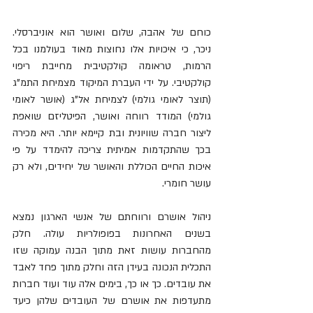
כוחם של אהבה, שלום ואושר הוא אוניברסלי. 
ניכר, כי איכויות אלו נחוצות מאוד בעולמנו בכל 
הרמות, טראומה קולקטיבית מחייבת ריפוי 
קולקטיבי. על ידי העברת המיקוד מצמיחת התמ"ג 
(תוצר לאומי גולמי) לצמיחת אל"ג (אושר לאומי 
גולמי) המודד רווחה ואושר, הפיטליזם שואפת 
ליצור חברה שוויונית ובת קיימא יותר. היא מכירה 
בכך שהתקדמות אמיתית צריכה להימדד על פי 
איכות החיים הכוללת והאושר של יחידים, ולא רק 
עושר חומרי.
ניהול אושרם ורווחתם של אנשי הארגון נמצא 
בשנים האחרונות בפופולריות עולה. חלק 
מהחברות עושות זאת מתוך הבנה עמוקה שזו 
התכלית הנכונה בעידן הזה וחלק מתוך פחד לאבד 
את עובדים. כך או כך, בימים אלה עוד ועוד חברות 
מתעדפות את אושרם של העובדים שלהן כיעד 