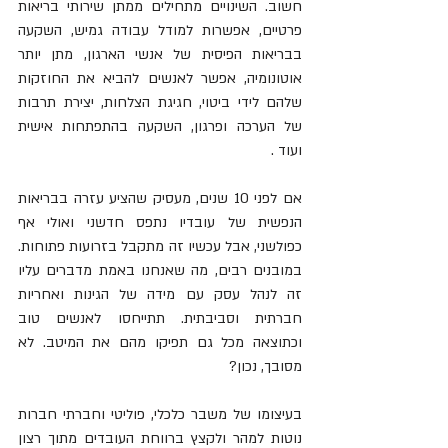
חשוב. השינויים מתחילים ממתן שירותי בריאות 
פרטיים, אפשרות למודל עבודה גמיש, השקעה 
בבריאות הפיסית של אנשי הארגון, מתן יותר 
אוטונומיה, אפשר לאנשים להביא את החוזקות 
שלהם לידי ביטוי, חגיגת הצלחות, יצירת תרבות 
של הערכה ופרגון, השקעה בהתפתחות אישית 
ועוד .
אם לפני 10 שנים, מעסיק שהציע עזרה בבריאות 
הנפשית של עובדיו נתפס חדשני ואולי אף 
כפולשני, אבל עכשיו זה מתקבל בזרועות פתוחות. 
במובנים רבים, מה שאנחנו באמת מדברים עליו 
זה לנהל עסק עם מידה של הגינות ואחריות 
חברתית וסביבתית. תתייחסו לאנשים טוב 
וכתוצאה מכל גם תפיקו מהם את המיטב. לא 
מסובך, נכון?
בעיצומו של משבר כלכלי, פוליטי וחברתי חברות 
נוטות למהר ולקצץ ברווחת העובדים מתוך רצון 