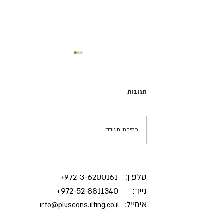
תגובות
כתיבת תגובה...
5 שאלות על אושר ארגוני -
צ'כיה
טלפון:
3-6200161+
972-
נייד:
972-52-8811340
+
אימייל:
info@plusconsulting.co.il