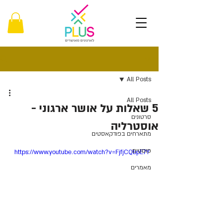
פוסט
All Posts
All Posts
5 שאלות על אושר ארגוני -
סרטונים
אוסטרליה
מתארחים בפודקאסטים
פוסטים
https://www.youtube.com/watch?v=FjfjCQbpE7Y
מאמרים