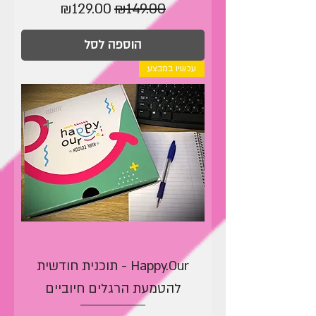
מחיר רגיל
מחיר מבצע
₪129.00
₪149.00
הוספה לסל
עכשיו במבצע
Happy.Our - תוכנית חודשית
להטמעת הרגלים חיוביים