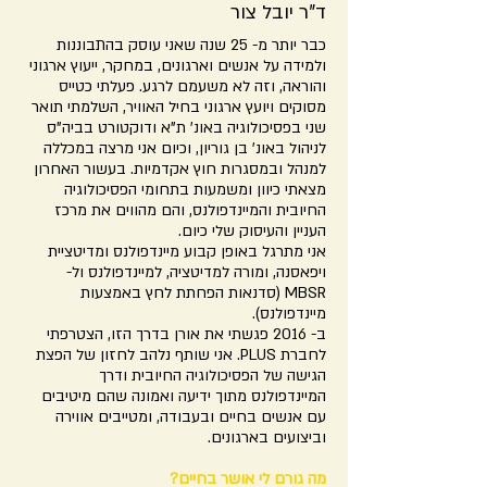
ד"ר יובל צור
כבר יותר מ- 25 שנה שאני עוסק בהתבוננות
ולמידה על אנשים וארגונים, במחקר, ייעוץ ארגוני
והוראה, וזה לא משעמם לרגע. פעלתי כטייס
מסוקים ויועץ ארגוני בחיל האוויר, השלמתי תואר
שני בפסיכולוגיה באונ' ת"א ודוקטורט בביה"ס
לניהול באונ' בן גוריון, וכיום אני מרצה במכללה
למנהל ובמסגרות חוץ אקדמיות. בעשור האחרון
מצאתי כיוון ומשמעות בתחומי הפסיכולוגיה
החיובית והמיינדפולנס, והם מהווים את מרכז
העניין והעיסוק שלי כיום.
אני מתרגל באופן קבוע מיינדפולנס ומדיטציית
ויפאסנה, ומורה למדיטציה, למיינדפולנס ול-
MBSR (סדנאות הפחתת לחץ באמצעות
מיינדפולנס).
ב- 2016 פגשתי את אורן בדרך הזו, הצטרפתי
לחברת PLUS. אני שותף נלהב לחזון של הפצת
הגישה של הפסיכולוגיה החיובית ודרך
המיינדפולנס מתוך ידיעה ואמונה שהם מיטיבים
עם אנשים בחיים ובעבודה, ומטייבים אווירה
וביצועים בארגונים.
מה גורם לי אושר בחיים?