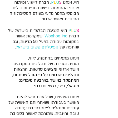
היי. אנחנו
S
U
L
P
. חברה לייעוץ ופיתוח
ארגוני המתמחה ביישום תפיסות וכלים
מבוססי מחקר מדעי מעולם הפסיכולוגיה
החיובית ואושר ארגוני.
S
U
L
P
היא הנציגה הבלעדית בישראל של
חברת
Woohoo Inc
, שמקדמת אושר
במקומות עבודה במעל 50 מדינות, וגם
שותפה של
קפיטליזם קשוב בישראל
.
אנחנו מתמחים בהתנעה, ליווי,
הנחיה ומדידה של תהליכים המקדמים
אושר ארגוני
ומציעים סדנאות, הרצאות
ותהליכים ארגונים על פי מודל שפתחנו,
המתמקד באושר בארבעה מימדים:
מנטאלי, פיזי, רגשי וחברתי.
אנחנו מאמינים, שכל אדם זכאי להיות
מאושר בעבודתו ושאחריותם האישית של
עובדים ומנהלים ליצור סביבת עבודה
טובה וחיובית, שתורמת לאושר בסביבת