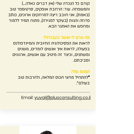
קודם כל הנכדה שלי (אין דברים כאלה...)
והמשפחה. עוד: הרחבת אופקים, סרט/ספר טוב
(באמת), אני חובב ריצה למרחקים ארוכים, כותב
פרוזה והגות (בעיקר למגירה), פתוח תמיד ללמוד
ומחפש את האתגר הבא.
מה גורם לי אושר בעבודה?
לראות את הפסיכולוגיה החיובית והמיינדפולנס
בפעולה, לראות איך אנשים לומדים, משנים
ומשתנים, וכיצד זה מיטיב עם אנשים, ארגונים
וסביבתם.
המוטו שלי:
"
להתחיל מחצי הכוס המלאה, ולהרבות טוב
בעולם".
Email:
yuval@plusconsulting.co.il