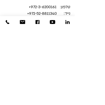
טלפון:
3-6200161+
972-
נייד:
972-52-8811340
+
אימייל:
info@plusconsulting.co.il
צרו אתנו קשר והצטרפו
למהפכת האושר הארגוני
!