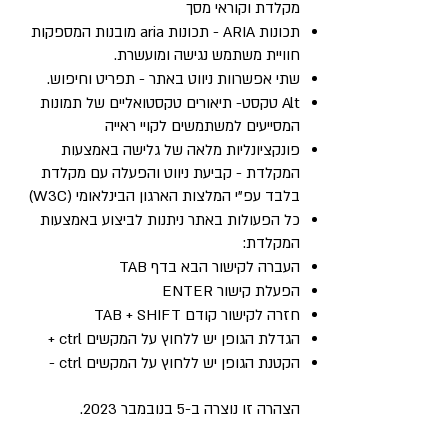
מקלדת וקוראי מסך
תכונות ARIA - תכונות aria מובנות המספקות
חוויית משתמש נגישה ומועשרת.
שתי אפשרוות ניווט באתר - תפריט וחיפוש.
Alt טקסט- תיאורים טקסטואליים של תמונות
המסייעים למשתמשים לקויי ראייה
פונקציונליות מלאה של גלישה באמצעות
המקלדת - קביעת ניווט והפעלה עם מקלדת
בלבד עפ"י המלצות הארגון הבינלאומי (W3C)
כל הפעולות באתר ניתנות לביצוע באמצעות
המקלדת:
העברה לקישור הבא בדף TAB
הפעלת קישור ENTER
חזרה לקישור קודם TAB + SHIFT
הגדלת הגופן יש ללחוץ על המקשים ctrl +
הקטנת הגופן יש ללחוץ על המקשים ctrl -
הצהרה זו נוצרה ב-5 בנובמבר 2023.