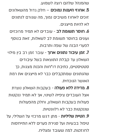
שהמנהל שלהם רוצה לשמוע.
5. אחוזי היענות נמוכים
 – חלק גדול מהשאלונים 
זוכים לאחוז משיבים נמוך, מה שגורם לנתונים 
לא להיות מייצגים.
6. חוסר תשומת לב
 - עובדים לא תמיד מרוכזים 
ועונים בחוסר תשומת לב לשאלות, זאת בנוסף 
לפערי הבנה של שפה ותרבות.
7. זמן עיבוד נתונים ארוך
 - עובר זמן רב בין מילוי 
השאלון עד קבלת התוצאות בשל עיבודים 
סטטיסטיים, כתיבת דו"חות והכנת מצגות, כך 
שהנתונים שמתקבלים כבר לא מייצגים את רמת 
האושר הנוכחית.
8. מדידה ללא פעולה
 - בעקבות השאלון נוצרת 
אצל העובדים ציפייה לשינוי, אך לא תמיד ננקטות 
פעולות בעקבות השאלון, וחלק מהפעולות 
שננקטות כבר לא רלוונטיות.
9. הטיית שליליות
 - מתן דגש מרכזי על השלילי, על 
טיפול בבעיות ועל סגירת פערים ללא התייחסות 
לחוזקות, למה שעובד ומצליח.