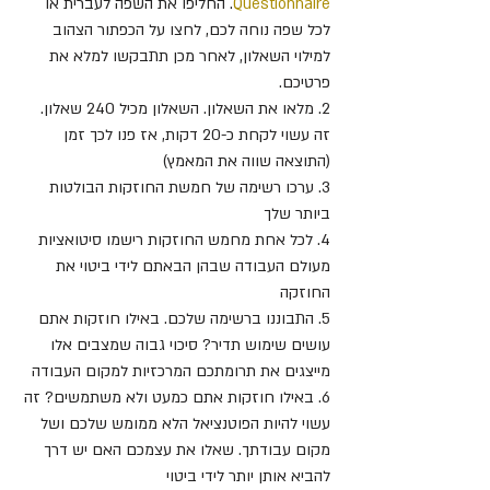
Questionnaire
. החליפו את השפה לעברית או 
לכל שפה נוחה לכם, לחצו על הכפתור הצהוב 
למילוי השאלון, לאחר מכן תתבקשו למלא את 
פרטיכם.
2. מלאו את השאלון. השאלון מכיל 240 שאלון. 
זה עשוי לקחת כ-20 דקות, אז פנו לכך זמן 
(התוצאה שווה את המאמץ)
3. ערכו רשימה של חמשת החוזקות הבולטות 
ביותר שלך
4. לכל אחת מחמש החוזקות רישמו סיטואציות 
מעולם העבודה שבהן הבאתם לידי ביטוי את 
החוזקה
5. התבוננו ברשימה שלכם. באילו חוזקות אתם 
עושים שימוש תדיר? סיכוי גבוה שמצבים אלו 
מייצגים את תרומתכם המרכזיות למקום העבודה
6. באילו חוזקות אתם כמעט ולא משתמשים? זה 
עשוי להיות הפוטנציאל הלא ממומש שלכם ושל 
מקום עבודתך. שאלו את עצמכם האם יש דרך 
להביא אותן יותר לידי ביטוי