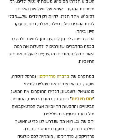
השבוע חזרתי מסופ"ש משפחתי נטול ילדים. רק 
משפחת המקור - אימא שלי ושלושת האחים. 
לסופ"ש אחד חזרנו להיות רק הילדים של.....מבלי 
להיות ההורים של... טיילנו, אכלנו, נחנו, ובעיקר 
היינו ביחד.
השקט שהיה לי נתן לי קצת זמן לחשוב ולהיזכר 
בכמה מהדברים שגורמים לי להעלות את רמת 
האושר שלי ובמונחים מקצועיים להעלות את יחס 
החיוביות.
במחקרם של 
ברברה פרדריקסון
 ומרסל לוסדה, 
שעסק בזיהוי מצבים אופטימליים למיצוי 
פוטנציאל ולשגשוג, הגדירו החוקרים את המושג 
"
יחס חיוביות
"
 כיחס בין כמות הרגשות, החוויות, 
הביטויים וההבעות החיוביות אצל הפרט/קבוצה 
מול כמות ביטוייהם השליליים.
יחס של 1:3 הוא מה שנדרש לנו כדי שהאושר 
ישלוט בחיינו, כך טוענת פרופסור ברברה 
פרדריקסון. פרדריקסון, מומחית לפסיכולוגיה 