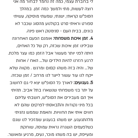
לי בחברת עצמי, כמה זה נחמד לבחור מה אני 
רוצה לעשות, מתי ולמשך כמה זמן. במהלך 
הסופ"ש קראתי, ישנתי, שמעתי מוסיקה, עשיתי 
ספורט וראיתי סרט בקולנוע מהסוג שכבר לא 
בונים, בבית העם - סנימטק ראש פינה.
4. זמן איכות משפחתי:
 אומנם הפעם האחרונה 
שבילינו זמן איכות שכזה, רק של כל האחים, 
היתה לפני יותר מעשור אבל הזמן כמו עצר מלכת. 
לרגע חזרנו להיות הילדים של... האח / אחות 
של... והיה בזה משהו קסום ומרגש . מקווה שלא 
ייקח לנו עוד עשור לייצר לנו מרחב / זמן שכזה.
5. געגועים:
 לאורך כל הסופ"ש יצא לי גם לחשוב 
על יתר בני משפחתי שנשארו בתל אביב. תהיתי 
איך הם מעבירים את הסופ"ש, חשבתי עליהם 
בכל מיני נקודות והתבאסתי לפרקים שהם לא 
חווים איתי את החוויות. והאמת שממש נהניתי 
מלהתגעגע. יש משהו בגעגוע שמזכיר לנו שגם 
כשלפעמים השגרה נראית עמוסה, שוחקת 
ומעייפת, יש בה משהו מוכר, נעים, מרגיע ומאושר.