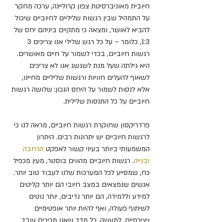
חיובית מאוניברסיטת צפון קרוליינה, ערכה מחקר 
על התמהיל שבין רגשות שליליים לחיוביים שיכול 
להביא לאושר, ומצאה כי מתקיים ביניהם יחס של 
1:3, כלומר – על כל רגש שלילי אנו צריכים 3 
רגשות חיוביים, בכדי לשמור על חיים מאושרים. 
היא גילתה שעל מנת לשגשג אנו לא צריכים 
לשאוף להעלים חוויות ורגשות שליליים מחיינו, 
אלא לנסות לשמור על היחס הנכון: שלושה רגשות 
חיוביים על כל התנסות שלילית.
פרדריקסון שחוקרת רגשות חיוביים, מראה לנו כי 
לרגשות חיוביים יש יתרונות רבים. היתרון 
המשמעותי ביותר בעיני קשור לאפקט 
הרחבה 
ובנייה
. רגשות חיוביים מהווים בוסטר, מעין מכפיל 
כח, שמסייע לכל המערכות שלנו לעבוד טוב יותר. 
אנשים שנמצאים במצב חיובי הם יותר קליטים 
למידע וללמידה, הם יותר נדיבים, יותר נוטים 
לשיתוף פעולה, ואף להיות יותר אופטימיים 
ויצירתיים. למעשה, כל מדד שאנו מכירים עובד 