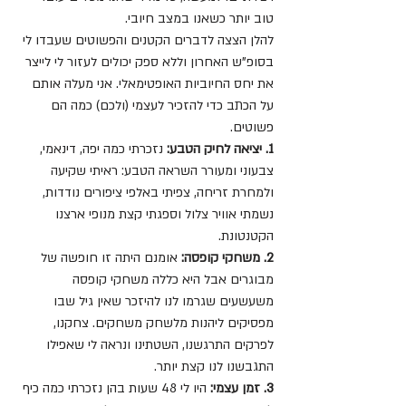
טוב יותר כשאנו במצב חיובי.
להלן הצצה לדברים הקטנים והפשוטים שעבדו לי 
בסופ"ש האחרון וללא ספק יכולים לעזור לי לייצר 
את יחס החיוביות האופטימאלי. אני מעלה אותם 
על הכתב כדי להזכיר לעצמי (ולכם) כמה הם 
פשוטים.
1. יציאה לחיק הטבע:
 נזכרתי כמה יפה, דינאמי, 
צבעוני ומעורר השראה הטבע: ראיתי שקיעה 
ולמחרת זריחה, צפיתי באלפי ציפורים נודדות, 
נשמתי אוויר צלול וספגתי קצת מנופי ארצנו 
הקטנטונת.
2. משחקי קופסה:
 אומנם היתה זו חופשה של 
מבוגרים אבל היא כללה משחקי קופסה 
משעשעים שגרמו לנו להיזכר שאין גיל שבו 
מפסיקים ליהנות מלשחק משחקים. צחקנו, 
לפרקים התרגשנו, השטתינו ונראה לי שאפילו 
התגבשנו לנו קצת יותר.
3. זמן עצמי:
 היו לי 48 שעות בהן נזכרתי כמה כיף 