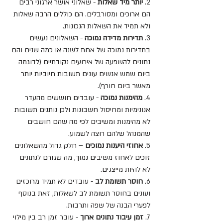
2. 
יותר מיד שאלות
 - שאלוני אושר ארגוני רבים 
הם ארוכים ומסורבלים. הם כוללים הרבה שאלות 
ולא תמיד את השאלות הנכונות.
3. 
תדירות מדידה נמוכה
 - השאלונים נעשים 
בתדירות נמוכה של אחת לשנה או כמה שנים והם 
נתונים להשפעה של אירועים נקודתיים (לדוגמה 
ביום שמש אנשים עונים תשובות חיוביות יותר 
מאשר ביום חורף).
4. 
מהימנות נמוכה
 - עובדים חוששים מהעדר 
אנונימיות ומחיסול חשבונות ולכן נותנים תשובות 
לא מהימנות ומשיבים לפי מה שהם חושבים 
שהמנהל שלהם רוצה לשמוע.
5. 
אחוזי היענות נמוכים
 – חלק גדול מהשאלונים 
זוכים לאחוז משיבים נמוך, מה שגורם לנתונים 
לא להיות מייצגים.
6. 
חוסר תשומת לב
 - עובדים לא תמיד מרוכזים 
ועונים בחוסר תשומת לב לשאלות, זאת בנוסף 
לפערי הבנה של שפה ותרבות.
7. 
זמן עיבוד נתונים ארוך
 - עובר זמן רב בין מילוי 