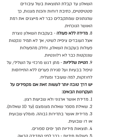
השאלון עד קבלת התוצאות בשל עיבודים 
סטטיסטיים, כתיבת דוחות והכנת מצגות, כך 
שהנתונים שמתקבלים כבר לא מייצגים את רמת 
האושר הנוכחית.
8. 
מדידה ללא פעולה
 - בעקבות השאלון נוצרת 
אצל העובדים ציפייה לשינוי, אך לא תמיד ננקטות 
פעולות בעקבות השאלון, וחלק מהפעולות 
שננקטות כבר לא רלוונטיות.
9. 
הטיית שליליות
 - מתן דגש מרכזי על השלילי, על 
טיפול בבעיות ועל סגירת פערים ללא התייחסות 
לחוזקות, למה שעובד ומצליח.
יש דרך טובה יותר לעשות זאת אם מקפידים על 
העקרונות הבאים:
1. מדידת אושר ארגוני ולא שביעות רצון.
2. שאילת מספר שאלות מצומצם (עד 10 שאלות).
3. מדידית אושר בתדירות גבוהה. מומלץ שבועית 
או דו שבועית.
4. תוצאות מידיות תוך ימים ספורים.
5. פעולות מידיות - כבר לפני המדידה הבאה 