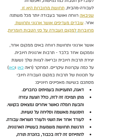
לעובדיהן הטבות כמו גמישות, ואפשרות 
לעבודה-מהבית, 
תחושת מחוברות היא זו 
שניבאה
 רווחה ואושר בעבודה יותר מכל משתנה 
אחר. 
עובדים מעדיפים אושר ארגוני ותחושת 
מחוברות
למקום העבודה על פני הטבות חומריות
.
אושר ארגוני ותחושת רווחה באים ממקום אחד, 
וממקום אחד בלבד - תרבות ארגונית חיובית. 
יצירת תרבות חיובית ובריאה לצוות שלך נשענת 
על כמה עקרונות עיקריים. המחקר (ראה 
כאן
 ו
כאן
) 
על תכונות של תרבות במקום העבודה חיובי 
מסתכם בשישה מאפיינים חיוניים:
דאגה, התעניינות בעמיתים כחברים.
מתן תמיכה זה לזה, כולל הצעת עזרה 
והבעת חמלה כאשר אחרים נמצאים בקושי.
הימנעות מאשמה וסליחה על טעויות.
לעודד אחד את השני ולעורר השראה עבודה.
הדגשת תחושת משמעות בעשייה הארגונית.
להתייחס זה לזה בכבוד, בהכרת תודה, 