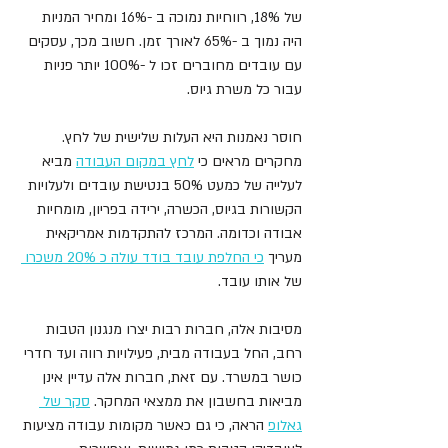
של 18%, רווחיות נמוכה ב -16% ומחיר המניות 
היה נמוך ב -65% לאורך זמן. חשוב מכך, עסקים 
עם עובדים מחוברים זכו ל -100% יותר פניות 
עבור כל משרת גיוס.
חוסר נאמנות היא העלות שלישית של לחץ. 
מחקרים מראים כי 
לחץ במקום העבודה
 מביא 
לעלייה של כמעט 50% בנטישת עובדים ולעלויות 
הקשורות בגיוס, הכשרה, ירידה בפריון, מומחיות 
אבודה וכדומה. המרכז להתקדמות אמריקאית 
מעריך 
כי החלפת עובד בודד עולה כ 20% משכרו
של אותו עובד.
מסיבות אלה, חברות רבות יצרו מנגנון הטבות 
רחב, החל בעבודה מבית, פעילויות רווה ועד חדרי 
כושר במשרד. עם זאת, חברות אלה עדיין אינן 
מביאות בחשבון את ממצאי המחקר. 
סקר של 
גאלופ
 הראה, כי גם כאשר מקומות עבודה מציעות 