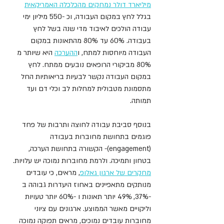
מיליארד דולר נמחקים מהכלכלה האמריקאית
בגלל לחץ במקום העבודה, וכ -550 מיליון ימי 
עבודה הולכים לאיבוד מדי שנה בשל לחץ 
בעבודה. 60% עד 80% מהתאונות במקום 
העבודה מיוחסות למתח, ו
ההערכה
 היא שיותר מ 
80% מביקורי הרופאים נובעים ממתח. לחץ 
במקום העבודה נקשר לבעיות בריאותיות החל 
מתסמונת מטבולית למחלות לב וכלי דם ועד 
תמותה.
בנוסף סביבת עבודה לחוצה ותרבות של פחד 
פוגמים בתחושת מחוברות בעבודה 
(engagement)- הקשורה בתחושת הערכה, 
בטחון ותמיכה. ולרמת מחוברות נמוכה יש עלויות. 
מחקרים של ארגון גאלופ
, מראים, כי עובדים 
מנותקים מתאפיינים באחוז היעדרות גבוהה ב 
-37%, 49% יותר תאונות ו -60% יותר טעויות 
וליקויים מאשר הממוצע. ארגונים עם ציוני 
מחוברות עובדים נמוכים, מראים תפוקה נמוכה 