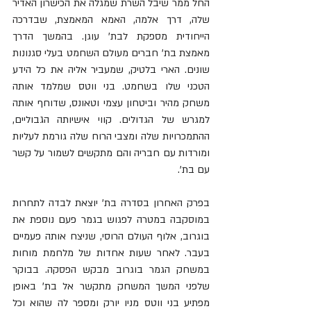
החל ממר שיבל השרת שמגלה את הכישרון האדיר 
שלה, דרך אלמה, האמא המאמצת, שבדרכה 
הייחודית מספקת לבת' עוגן. בהמשך הדרך 
מאמצת בת' חברים מעולם השחמט בעלי סגנונות 
שונים. 
הארי בלטיק, שמעביר אליה את כל הידע 
הטכני שלו בשחמט. בני ווטס שמלמד אותה 
משחק מהיר וביטחון עצמי וטאונס, שדוחף אותה 
למגרש של הגדולים. קווי אישיותה הגבוליים, 
ההתמכרויות שלה ומצבי הרוח שלה גורמת לעליות 
ומורדות עם חבריה והם מתקשים לשמור על קשר 
עם בת'. 
בפרק האחרון בסדרה בת' יוצאת לבדה לתחרות 
במוסקבה במטרה לפגוש בגמר פעם נוספת את 
בוגרוב, אלוף העולם הרוסי, שניצח אותה פעמיים 
בעבר. לאחר שעות אחדות של מלחמת מוחות 
במשחק הגמר בוגרוב מבקש 
הפסקה. 
בבוקר 
שלפני המשך המשחק מתקשר אל בת' באופן 
מפתיע בני ווטס מניו יורק ומספר לה שהוא וכל 