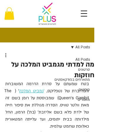
פוסט
All Posts
All Posts
מה למדתי מגמביט המלכה על
סרטונים
חוזקות
מתארחים בפודקאסטים
בטח שמעתם על סדרת הדרמה המשובחת 
פוסטים
והמדוברת של נטפליקס, 
'
גמביט המלכה
' ( The 
Queen's Gambit)  שמבוססת על רומן בשם זה 
מאמרים
מאת וולטר טוויס. הסדרה מגוללת את סיפור חייה 
של ילדת פלא בשם אליזבת' (בת') הרמון, החל 
מילדותה בבית יתומים, ועד עלייתה המטאורית 
כאלופת שחמט עולמית.