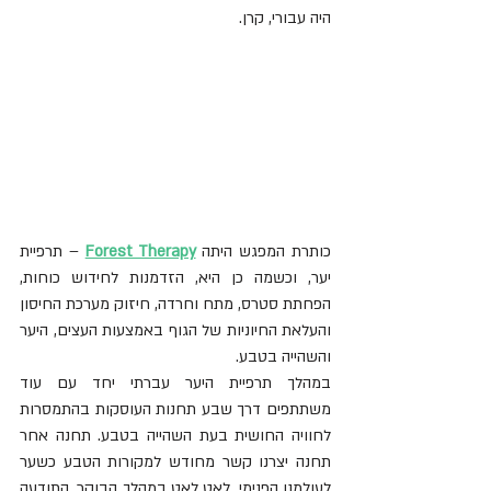
היה עבורי, קרן.
כותרת המפגש היתה 
Forest Therapy
 – תרפיית 
יער, וכשמה כן היא, הזדמנות לחידוש כוחות, 
הפחתת סטרס, מתח וחרדה, חיזוק מערכת החיסון 
והעלאת החיוניות של הגוף באמצעות העצים, היער 
והשהייה בטבע.
במהלך תרפיית היער עברתי יחד עם עוד 
משתתפים דרך שבע תחנות העוסקות בהתמסרות 
לחוויה החושית בעת השהייה בטבע. תחנה אחר 
תחנה יצרנו קשר מחודש למקורות הטבע כשער 
לעולמנו הפנימי. לאט לאט במהלך הבוקר, התודעה 