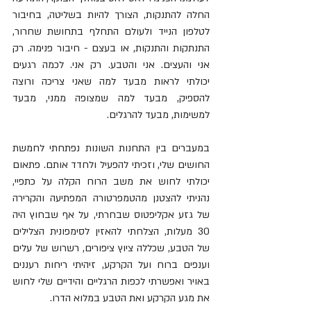
החלה להתנקות, הצורך להיות בשליטה, בחיבור 
לטלפון הנייד ולעולם התחלף בתחושת שחרור, 
התנתקות והתנקות, או בעצם - חיבור פנימה. רק 
אני והעצים. אני והטבע. רק אני. לכמה רגעים 
יכולתי לראות מבעד למה שאני צריכה ורוצה 
להספיק, מבעד למה שמצופה ממני, מבעד 
למשימות, מבעד להרגלים.
במעברים בין התחנות השונות נפתחתי לחמשת 
החושים שלי, וזכיתי להפעיל ולחדד אותם. פתאום 
יכולתי לחוש את משב הרוח הקלה על כתפיי, 
נהניתי להצטנן מהטמפרטורה המפתיעה והקרירה 
של גזע אקליפטוס שבחרתי, על אף שבחוץ היה 
30 מעלות, הצלחתי להאזין לסימפונית הצלילים 
של הטבע, שכללה ציוץ ציפורים, רשרוש של עלים 
וענפים ברוח ועל הקרקע, זיהיתי ריחות רעננים 
באויר ואפשרתי לכפות הרגליים והידיים שלי לחוש 
את מגע הקרקע ואת הטבע במלוא הדרו.