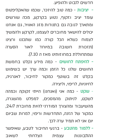
חדשים לנבוט ולהופיע.
-  יציבות
- כמה טוב להיזכר, שכמו שהאקליפטוס 
עומד יציב וזקוף, נטוע בקרקע, מכה שורשים 
ומתארך לגובה גם בתנודות מזג האוויר, גם אנחנו 
יכולים להישאר מחוברים לעצמנו, לקרקע ולהמשיך 
לצמוח כשלא הכל קורה כמו שתכננו ורצינו 
(תזכורת חשובה במיוחד לאור הסערה 
שמתחוללת במחוזותינו מאז ה 7.10).
- להיפתח לחושים
 - כמה מידע נקלט בחמשת 
החושים שלנו כל הזמן וכמה ערך יש בשימוש 
בקלט זה בשוטף כמקור לחיבור, לאנרגיה, 
לחיוניות, לריפוי, וליצירה.
- 
שקט
 - כמה אני (ואנחנו) הייתי זקוקה וכמהה 
לשקט, לניתוק מהמסכים, למפלט מהשגרה, 
מהשיעבוד ומהצורך המודרני להיות מחוברת 24/7, 
כמקור של הזנה, התחדשות וריפוי, למרות שביום 
יום אני לא תמיד ערה לכך.
- ללמוד מהטבע
 - ברגעי החיבור לטבע, שאיפשר 
ההתבוננות עצמית הצלחתי לשאוב 