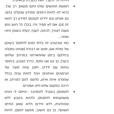
הייחודית  ולקבל זאת בקבלה ובאהבה.
חמשת החושים שלנו הינם משאב רב ערך. 
כדאי לנו להיות ניזונים ממידע שנקלט בהם. 
גם אנחנו וגם ילדינו זקוקים למידע רב חושי 
זה (גם אם לא תמיד יודו בכך). כל חוש נותן 
מענה לצורך, להזנה, לענף, לעלה באופן חיוני 
ואחר...
כמו שבטבע זה בלתי נמנע להיתקל בעוקץ 
של נמלת אש, יתוש או דבורה (אנחנו נתקלנו 
בחלקם בזמן שהתארחנו במרחב שלהם 
ביער), כך גם אנו נתקל, כדרך הטבע, בחוסר 
נוחות עם ילדינו, ייתכן שזה תוצר של 
הורמונים ואיזונים ויכול להיות שזה בגלל 
שהפרנו איזה איזון, פלשנו להם למרחב או 
דרכנו במקום שלא היינו אמורים.
להתנתק בשביל להתחבר –הייתה לי חוויה 
משמעותית להתנתק ולהיות בטבע ללא 
טכנולוגיה, ללא ניידים וללא שאון החיים 
השוטף, כך גם חשוב, מפעם לפעם, להיות 