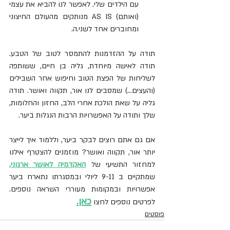
עם הילדים שלי. לאפשר לנו להביא את עצמי 
(ואותם) AS IS מנותקים מהעולם החיצוני 
ומחוברים אחד לשני.ה.
תודה על ההזדמנות להתמסר לטוב של הטבע. 
תודה לאישה מיוחדת, גליה בן חיים, ששותפה 
לשליחות של הפצת הטוב וחיפוש אחר השבילים 
(והעצים...) שמסבים לנו אור, תקווה ואושר. תודה 
גליה על שאת הולכת אחרי הלב, החזון והחלומות, 
שלך ותודה על האפשרויות הרבות הנגלות ביער.
אם גם אתם רוצים לבקר ביער, וללמוד איך לייצר 
יותר אור, תקווה ואושר? מוזמנים להצטרף אילנו 
למחזור התשיעי של 
האקדמיה לאושר ארגוני,
שמתקיים ב 9-11 ליולי ובמסגרתו נתארח ביער 
אפשרויות ובמקומות מעוררי השראה נוספים. 
כאן
.
לפרטים נוספים לחצו 
פוסטים