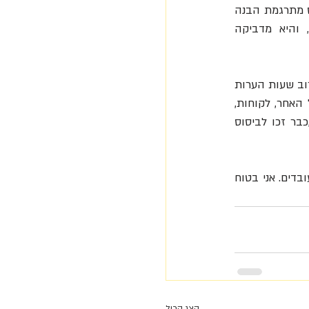
יגרום לו אושר. ולכן החליט להכריז באומץ על חזון החברה החברה כהענקת אושר לעולם. זאפוס מתרגמת הבנה 
זו להשקעת משאבים, יצירתיות ותשומת לב בהענקת אושר לעובדים, ללקוחות ולספקים, והיא מדביקה 
טוני שי היה מהמנהלים הראשונים, שהאמין שעלינו להפוך את הארגונים שבהם אנחנו מבלים את רוב שעות הערות 
שלנו למקומות מאושרים יותר, והדרך להיות מאושרים יותר היא להתמקד במענה על הצורך של האחר, לקוחות, 
עובדים וספקים, ולשם כל עלינו להתאים את המיקוד הארגוני. היום רעיונות החדשניים של שי ,כבר זכו לביסוס 
מוזמנים גם אתם להצטרף לשליחות זו ולגרום לחיוך אצל אנשים אחרים- לקוחות ספקים וכלל העובדים. אני בטוח 
הצג הכול