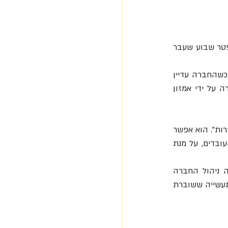
שנפטר שבוע שעבר 
שיי, בוגר הארוורד, זכה להצלחה רבה במהלך משבר הדוט קום. לזאפוס הוא הצטרף ב-1999, כשהחברה עדיין 
נקראה שוסייט.קום (ShoeSite.com), ועמד בראשה במהלך שני עשורים. ב-2009 נרכשה החברה על ידי אמזון 
שיי הספיק לעצב תודעת שירות מסוג שונה. הוא טען כי "אנחנו לא מוכרים נעליים, אנחנו מוכרים שירות". הוא אפשר 
לרוכשים להחזיר נעליים עד שנה ובנה יחסי אמון עם הלקוחות. הוא נתן זכויות שוות לאחרוני העובדים, על מנת 
שיי היה דמות מפתח בזירה הטכנולוגית והוביל את התנהלות זאפוס אל עבר השיטה שלפיה ניהול החברה 
מבוזר וקבלת ההחלטות נעשית ברחבי הארגון באופן שנעדר את ההיררכיה המסורתית. אפילו בתעשייה ששוברת 