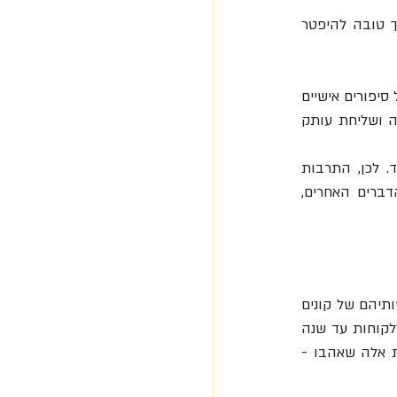
בתום ההכשרה הוצע לעובדים טריים שכר של חודש נוסף אם הם מתפטרים. זו התבררה כדרך טובה להיפטר 
כחלק מיישום הערך של שקיפות בתקשורת, מפיקה זאפוס בכל שנה את ספר ערכי הליבה, הכולל סיפורים אישיים 
שנכתבו על ידי עובדים, ספקים ולקוחות של החברה. ההחלטה על פרסום הספר ללא כל צנזורה ושליחת עותק 
כשייסד את זאפוס טען שי "אני לא רוצה לייסד חברה שתגרום לעובדים לפחד להגיע למשרד. לכן, התרבות 
הארגונית נמצאת בעדיפות ראשונה במעלה. החלטנו שאם ניצור תרבות ארגונית טובה, רוב הדברים האחרים, 
ככמנהל ויזם צעיר שי שינה את פני המסחר באינטרנט בצעדים אמיצים. על מנת להתגבר על חששותיהם של קונים 
להזמין נעליים מבלי למדוד אותן קודם, הציעה זאפוס משלוח בחינם והחזרות בחינם ואפשרה ללקוחות עד שנה 
שלמה להחזיר מוצרים שלא רצו בהם. לקוחות יכלו להזמין עשרות זוגות נעליים ולשמור רק את אלה שאהבו - 