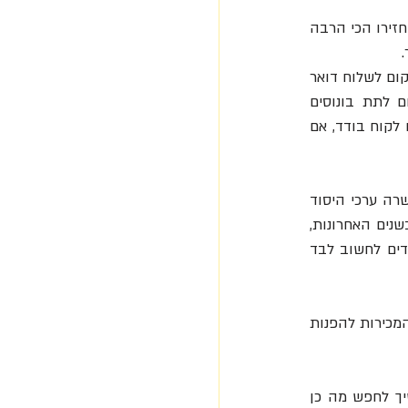
שירות לקוחות דה לוקס היה יקר בטווח הקצר אבל השתלם בטווח הארוך, אמר שי הלקוחות שהחזירו הכי הרבה 
מספרי טלפון הוצגו באופן בולט באתר של זאפוס, והחברה עודדה לקוחות להתקשר לנציגים במקום לשלוח דואר 
אלקטרוני. "הטלפון הוא אחד מכלי המיתוג הטובים ביותר שקיימים", כתב שיי בספרו. ובמקום לתת בונוסים 
לעובדים שהצליחו לסיים כמה שיותר שיחות, עובדי זאפוס קיבלו עידוד לבלות שעות על הקו עם לקוח בודד, אם 
שי נודע בניסויים בניהול שחלק מהאנשים ראו כצופים פני עתיד ואחרים הגדירו כמופרעים. בין עשרה ערכי היסוד 
של החברה היה "צור כיף ומעט מוזרות". אחד מחדרי הישיבות של החברה היה בריכת כדורים. בשנים האחרונות, 
זאפוס עשתה ניסוי בסגנון ניהול המכונה הולוקרטיה, ומבקש להעלים את המנהלים ולתת לעובדים לחשוב לבד 
לטוני שיי, הייתה עצה מפתיעה לעובדים: אם צרכן מחפש נעל שזאפוס לא יכולה לספק, על נציג המכירות להפנות 
כבר בגיל צעיר למד שיי את אחד השיעורים החשובים: הכסף לא הפך אותו למאושר. הוא המשיך לחפש מה כן 