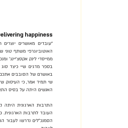
elivering happiness
ממייסדי לינק אקסצ'יינג' ומנכ
באושרם של הסובבים אתכם מ
האנשים היתה על בסיס התאמ