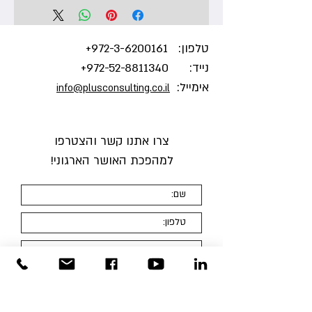
לשימוש בחוזקות כגון:
מהי חוזקה
איך משתמשים בקלפים במליאה
טלפון:
3-6200161+
972-
גדולה
נייד:
972-52-8811340
+
איך משתמשים בקלפים ברמה
אימייל:
info@plusconsulting.co.il
האישית
איך משתמשים בקלפים ברמה
הצוותית
צרו אתנו קשר והצטרפו
למהפכת האושר הארגוני
!