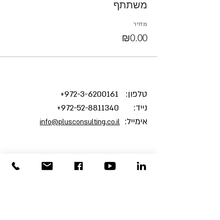
משתתף
מחיר
₪0.00
טלפון:
3-6200161+
972-
נייד:
972-52-8811340
+
אימייל:
info@plusconsulting.co.il
צרו אתנו קשר והצטרפו
למהפכת האושר הארגוני
!