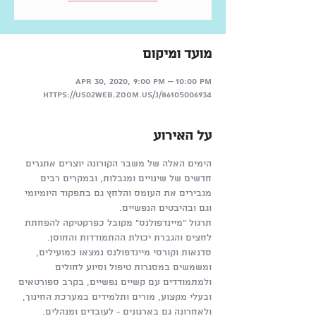
מועד ומיקום
Apr 30, 2020, 9:00 PM – 10:00 PM
https://us02‎web.zoom.us/j/86105006934
על האירוע
הימים האלה של משבר הקורונה יוצרים אתגרים 
חדשים של שינויים ומגבלות, ובמקרים רבים 
מגבירים את העומס והלחץ גם בתפקוד היומיומי 
וגם ובהיבטים הנפשיים.
תרגול "מיינדפולנס" מקובל כפרקטיקה להפחתת 
לחצים והגברת יכולת ההתמודדות והחוסן. 
סדנאות וקורסי מיינדפולנס נמצאו כמועילים, 
ומשמשים במסגרות טיפול וסיוע לחולים 
ולמתמודדים עם קשיים נפשיים, בקרב ספורטאים 
ובעלי מקצוע, מורים ותלמידים במערכת החינוך, 
ולאחרונה גם בארגונים - לעובדים ומנהלים.