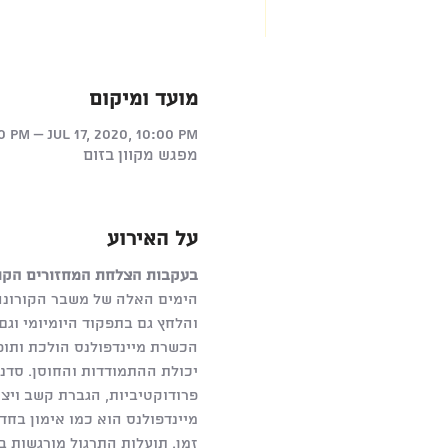
מועד ומיקום
0 PM – Jul 17, 2020, 10:00 PM
מפגש מקוון בזום
על האירוע
בעקבות הצלחת המחזורים הקודמ
הימים האלה של משבר הקורונה, 
והלחץ גם בתפקוד היומיומי וגם
הכשרת מיינדפולנס הולכת ותו
יכולת ההתמודדות והחוסן. סדנא
פרודוקטיביות, הגברת קשב ויצי
מיינדפולנס הוא כמו אימון בחד
זמן. תועלות התרגול מורגשות ב