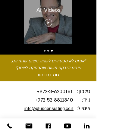
All Videos
"אנחנו לא מפסיקים לשחק משום שהזדקנו,
אנחנו הזדקנו משום שהפסקנו לשחק"
ג'ורג ברנד שוו
טלפון:
3-6200161+
972-
נייד:
972-52-8811340
+
אימייל:
info@plusconsulting.co.il
צרו אתנו קשר והצטרפו