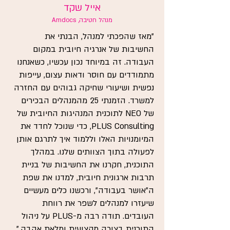
אייל שקד
מנהל חטיבה, Amdocs
"מאז שהפכתי למנהל, הבנתי את
החשיבות של אנרגיה חיובית במקום
העבודה. זה במיוחד נכון עכשיו, כשאנחנו
מתמודדים עם חוסר ודאות עצום, עייפות
נפשית ושיעורי שחיקה גבוהים עם החזרה
למשרד. הזמנתי 25 מהמנהלים הבכירים
של NEO לתוכנית המנהיגות החיובית של
PLUS Consulting, כדי שנוכל לחדד את
המיומנויות האלו וללמוד איך לתרגם אותן
לפעולה בתוך הצוותים שלנו. במהלך
התוכנית, חקרנו את החשיבות של בניית
תרבות ארגונית חיובית, למדנו את שפת
ה"אושר בעבודה", ורכשנו כלים מעשיים
שיעזרו למנהלים לשפר את רווחת
העובדים. תודה רבה מ-PLUS על ניהול
התוכנית בצורה מקצועית ומלאת אהבה."