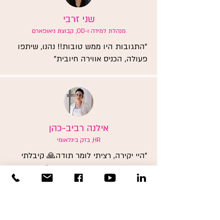
שני זרבי
מנהלת למידה ו-OD, קבוצת ניאופארם
"התגובות היו ממש טובות!! נהנו, שיתפו
פעולה, הכניס אווירה חיובית"
אילנה רביב-כהן
HR, בזק בינלאומי
"היי יקירה, רציתי לומר תודה🙏 קיבלתי
פידבקים מצוינים שהרבה זמן לא שמענו
ממנהלים... נשמח לקבוע מפגש המשך.
תודה"