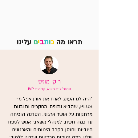
תראו מה
כ
ו
ת
ב
י
ם
עלינו
ריקי מוזס
סמנכ"לית משא, קבוצת JVP
"היה לנו העונג לארח את אורן אפל מ-
PLUS, שהביא נתונים, מחקרים ותובנות
מרתקות על אושר ארגוני. הסדנה הוכיחה
עד כמה חשוב למנהלי משאבי אנוש לטפח
חיוביות וחוסן בקרב הצוותים והארגונים
שלנו. כמה נקודות מרכזיות שזכינו ללמוד: