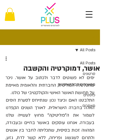
פוסט
All Posts
All Posts
אושר, דמוקרטיה והקשבה
סרטונים
ימים לא פשוטים לדבר ולכתוב על אושר. ניכר 
מתארחים בפודקאסטים
שהטלטלה הפוליטית, החברתית והלאומית מאיימת 
על תחושת האושר האישי והקולקטיבי של כולנו. 
פוסטים
התלבטנו האם וכיצד נכון שנתייחס לסערת הימים 
מאמרים
האלה בחברה הישראלית. לאורך השנים הקפדנו 
לשמור את ה"פוליטיקה" מחוץ לעשייה שלנו 
בעבודה. אנחנו עוסקים באושר בחיים ובעבודה, 
המהווה זכות בסיסית, שתכליתה לחבר בין אנשים 
ולתרום לשגשוג ופריחה, ללא קשר לדת, גזע, 