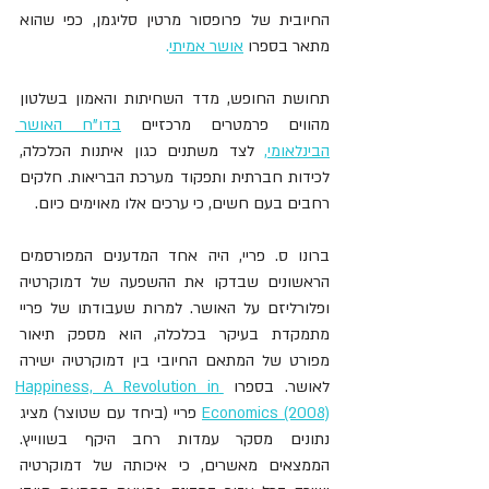
החיובית של פרופסור מרטין סליגמן, כפי שהוא 
מתאר בספרו
אושר אמיתי
. 
תחושת החופש, מדד השחיתות והאמון בשלטון 
מהווים פרמטרים מרכזיים 
בדו"ח האושר 
הבינלאומי,
 לצד משתנים כגון איתנות הכלכלה, 
לכידות חברתית ותפקוד מערכת הבריאות. חלקים 
רחבים בעם חשים, כי ערכים אלו מאוימים כיום.
ברונו ס. פריי, היה אחד המדענים המפורסמים 
הראשונים שבדקו את ההשפעה של דמוקרטיה 
ופלורליזם על האושר. למרות שעבודתו של פריי 
מתמקדת בעיקר בכלכלה, הוא מספק תיאור 
מפורט של המתאם החיובי בין דמוקרטיה ישירה 
לאושר. בספרו 
Happiness, A Revolution in 
Economics (2008)
 פריי (ביחד עם שטוצר) מציג 
נתונים מסקר עמדות רחב היקף בשווייץ. 
הממצאים מאשרים, כי איכותה של דמוקרטיה 