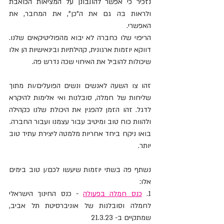
נזכיר כי אפשר להתבונן על המציאות הכואבת 
ולראות בה גם את ה"כן", את המחבר, את 
האפשרי.
הריפוי שלו כחברה לא יבוא מהפוליטיקאים שלנו. 
דווקא יוזמות ארגונית, קהילתיות ובינאישיות הן אלו 
שיכולות להוביל את האיחוי שכה נדרש פה.
זהו צו השעה לאנשים ונשים הפועלים/ות מתוך 
שליחות של חמלה, סובלנות ואי אלימות להיקרא 
לדגל. זהו הזמן להפגין את היכולת שלנו כקהילה 
ולהוות כוח טוב ומיטיב עבור עצמנו ועבור החברה.
בואו ניקח ביחד אחריות מלמטה ליצירת עתיד טוב 
יותר.
נשתף פה בשתי יוזמות שיעשו לכם/ן טוב בימים 
אלו:
1. 
כנס חמלה בפעולה
 - כנס החינוך הישראלי 
לחמלה וסובלנות של אוניברסיטת תל אביב, 
שמתקיים ב- 21.3.23 