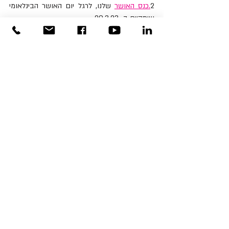
2
.כנס האושר
 שלנו, לרגל יום האושר הבינלאומי 
שיתקיים ב- 20.3.23
להתראות בשבילי עשיית הטוב.
צוות PLUS
פוסטים
פוסטים קשורים
הצג הכול