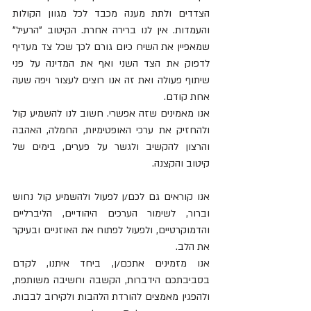
הצדדים ולתת מענה מכבד לכל מגוון הקולות 
והעמדות. אין לנו ברירה אחרת. הקיטוב "הרעיל" 
שמאפיין את השיח כיום גורם לכך שכל צד מעדיף 
לדפוק את הצד השני ואף את המדינה על פני 
שיתוף פעולה ואת זה אנו רוצים לעצור ויפה שעה 
אחת קודם.
אנו מאמינים שזה אפשרי. חשוב לנו להשמיע קול 
ולהחזיק את ערכי האופטימיות, החמלה, האהבה 
והרצון להקשיב ולגשר על פערים, בימים של 
קיטוב והקצנה.
אנו קוראים גם לכם/ן לפעול ולהשמיע קול נחוש 
וברור, לשימור הערכים היהודיים, הליברליים 
והדמוקרטיים, ולפעול לפתוח את האוזניים ובעיקר 
את הלב. 
אנו מזמינים אתכם/ן, ביחד איתנו, לקדם 
בסביבתכם הידברות, הקשבה וחשיבה משותפת, 
ולהפגין מאמצים להורדת הלהבות ולקירוב לבבות. 